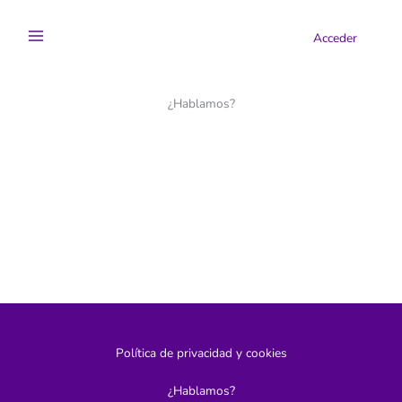
Ir
al
Acceder
contenido
¿Hablamos?
Política de privacidad y cookies
¿Hablamos?