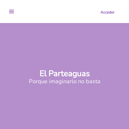
Ir
al
Acceder
contenido
El Parteaguas
Porque imaginarlo no basta