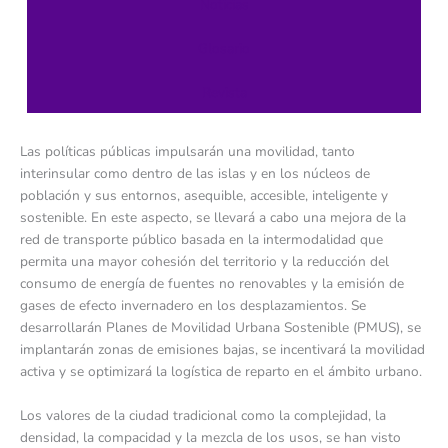
Noticias
Glosario
Revista
Las políticas públicas impulsarán una movilidad, tanto
interinsular como dentro de las islas y en los núcleos de
población y sus entornos, asequible, accesible, inteligente y
sostenible. En este aspecto, se llevará a cabo una mejora de la
red de transporte público basada en la intermodalidad que
permita una mayor cohesión del territorio y la reducción del
consumo de energía de fuentes no renovables y la emisión de
gases de efecto invernadero en los desplazamientos. Se
desarrollarán Planes de Movilidad Urbana Sostenible (PMUS), se
implantarán zonas de emisiones bajas, se incentivará la movilidad
activa y se optimizará la logística de reparto en el ámbito urbano.
Los valores de la ciudad tradicional como la complejidad, la
densidad, la compacidad y la mezcla de los usos, se han visto