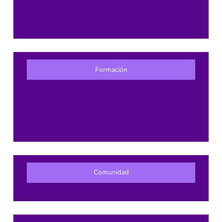
Proyectos
Solicitudes
Formación
Cursos online
Cursos/eventos presenciales
Recursos y materiales educativos
Comunidad
Foros abiertos