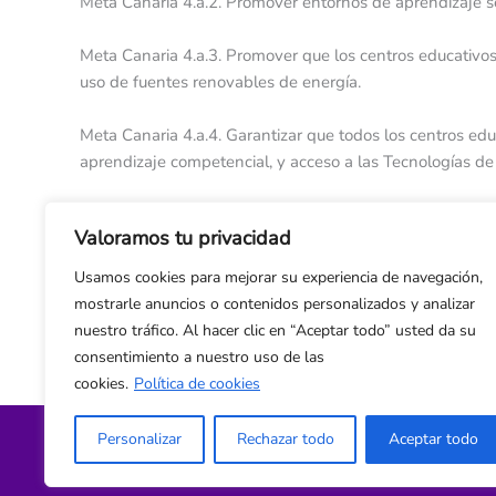
Meta Canaria 4.a.2. Promover entornos de aprendizaje segu
Meta Canaria 4.a.3. Promover que los centros educativos
uso de fuentes renovables de energía.
Meta Canaria 4.a.4. Garantizar que todos los centros ed
aprendizaje competencial, y acceso a las Tecnologías de
Meta Canaria 4.c.1. Mejorar la formación del personal doc
Valoramos tu privacidad
Meta Canaria Cultural 9. Incorporar la cultura como eje p
Usamos cookies para mejorar su experiencia de navegación,
educación cultural en los distintos niveles educativos p
mostrarle anuncios o contenidos personalizados y analizar
centros de investigación aplicada.
nuestro tráfico. Al hacer clic en “Aceptar todo” usted da su
consentimiento a nuestro uso de las
cookies.
Política de cookies
Personalizar
Rechazar todo
Aceptar todo
Política de privacidad y cookies