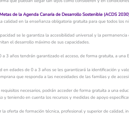
forma que puedan llegar tan lejos como consideren y en condiciones d
Metas de la Agenda Canaria de Desarrollo Sostenible (ACDS 2030
 la calidad en la enseñanza obligatoria gratuita para que todos los n
acidad se le garantiza la accesibilidad universal y la permanencia 
itan el desarrollo máximo de sus capacidades.
a 3 años tendrán garantizado el acceso, de forma gratuita, a una Edu
d en edades de 0 a 3 años se les garantizará la identificación y v
temprana que responda a las necesidades de las familias y de accesib
requisitos necesarios, podrán acceder de forma gratuita a una educa
lo y teniendo en cuenta los recursos y medidas de apoyo específica
 la oferta de formación técnica, profesional y superior de calidad, i