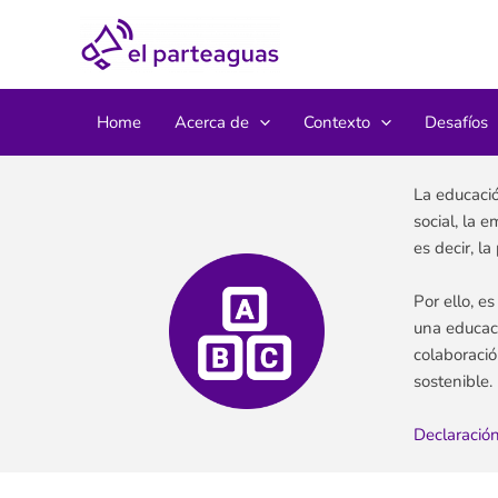
Ir
al
contenido
Home
Acerca de
Contexto
Desafíos
La educació
social, la 
es decir, l
Por ello, e
una educaci
colaboració
sostenible.
Declaración