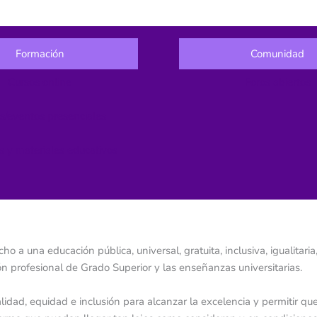
Formación
Comunidad
Cursos online
Foros abiertos
s/eventos presenciales
s y materiales educativos
o a una educación pública, universal, gratuita, inclusiva, igualitari
n profesional de Grado Superior y las enseñanzas universitarias.
lidad, equidad e inclusión para alcanzar la excelencia y permitir q