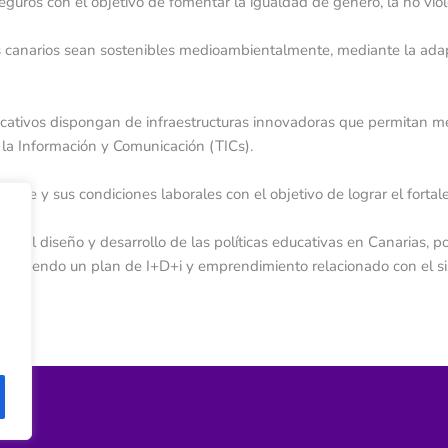
ros con el objetivo de fomentar la igualdad de género, la no violenc
 canarios sean sostenibles medioambientalmente, mediante la adaptac
ucativos dispongan de infraestructuras innovadoras que permitan me
 la Información y Comunicación (TICs).
ente y sus condiciones laborales con el objetivo de lograr el fortal
ara el diseño y desarrollo de las políticas educativas en Canarias, p
romoviendo un plan de I+D+i y emprendimiento relacionado con el si