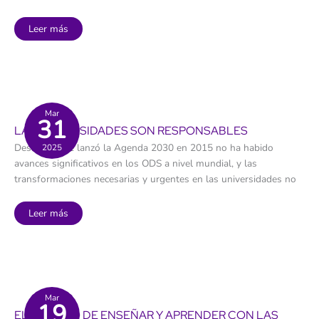
«La
Leer más
Palma
Crea»:
Un
proyecto
para
impulsar
la
creatividad
y
Mar
31
el
LAS UNIVERSIDADES SON RESPONSABLES
conocimiento
de
Desde que se lanzó la Agenda 2030 en 2015 no ha habido
2025
la
isla
avances significativos en los ODS a nivel mundial, y las
transformaciones necesarias y urgentes en las universidades no
Las
Leer más
universidades
son
responsables
Mar
19
EL DESAFÍO DE ENSEÑAR Y APRENDER CON LAS