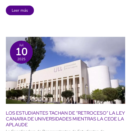
La
Leer más
ventaja
de
ser
hijo
de
universitario:
tres
de
cada
Jul
10
cuatro
alcanzan
educación
2025
superior,
lo
que
les
proporciona
mejor
salario
y
salud
LOS ESTUDIANTES TACHAN DE “RETROCESO” LA LEY
CANARIA DE UNIVERSIDADES MIENTRAS LA CEOE LA
APLAUDE