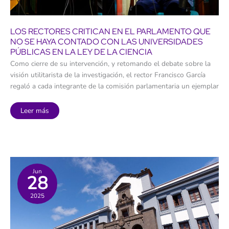
LOS RECTORES CRITICAN EN EL PARLAMENTO QUE
NO SE HAYA CONTADO CON LAS UNIVERSIDADES
PÚBLICAS EN LA LEY DE LA CIENCIA
Como cierre de su intervención, y retomando el debate sobre la
visión utilitarista de la investigación, el rector Francisco García
regaló a cada integrante de la comisión parlamentaria un ejemplar
Los
Leer más
rectores
critican
en
el
Parlamento
que
no
se
haya
Jun
28
contado
con
las
2025
universidades
públicas
en
la
Ley