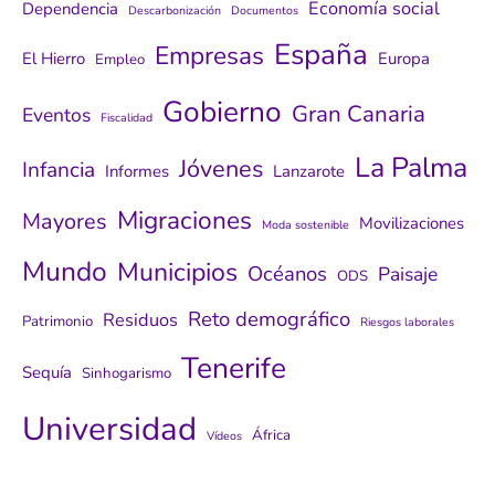
Economía social
Dependencia
Descarbonización
Documentos
España
Empresas
El Hierro
Europa
Empleo
Gobierno
Gran Canaria
Eventos
Fiscalidad
La Palma
Jóvenes
Infancia
Informes
Lanzarote
Migraciones
Mayores
Movilizaciones
Moda sostenible
Mundo
Municipios
Océanos
Paisaje
ODS
Reto demográfico
Residuos
Patrimonio
Riesgos laborales
Tenerife
Sequía
Sinhogarismo
Universidad
África
Vídeos