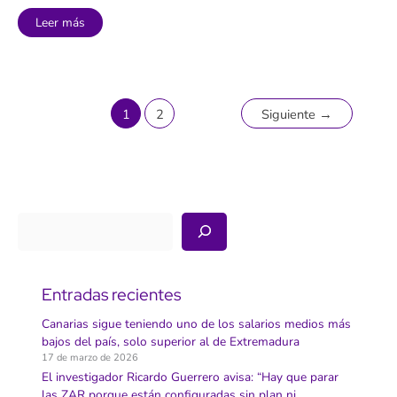
La
Leer más
Universidad
de
La
Laguna
inaugura
mañana
sus
IV
1
2
Siguiente
→
Jornadas
de
Biodiversidad
Canaria
y
Sostenibilidad
Buscar
Entradas recientes
Canarias sigue teniendo uno de los salarios medios más
bajos del país, solo superior al de Extremadura
17 de marzo de 2026
El investigador Ricardo Guerrero avisa: “Hay que parar
las ZAR porque están configuradas sin plan ni