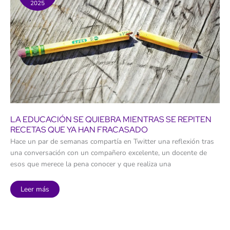
2025
LA EDUCACIÓN SE QUIEBRA MIENTRAS SE REPITEN
RECETAS QUE YA HAN FRACASADO
Hace un par de semanas compartía en Twitter una reflexión tras
una conversación con un compañero excelente, un docente de
esos que merece la pena conocer y que realiza una
La
Leer más
educación
se
quiebra
mientras
se
repiten