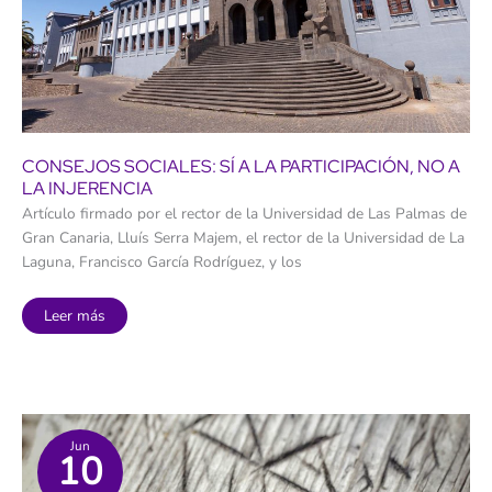
de
la
Ciencia
CONSEJOS SOCIALES: SÍ A LA PARTICIPACIÓN, NO A
LA INJERENCIA
Artículo firmado por el rector de la Universidad de Las Palmas de
Gran Canaria, Lluís Serra Majem, el rector de la Universidad de La
Laguna, Francisco García Rodríguez, y los
Consejos
Leer más
sociales:
sí
a
la
participación,
no
a
la
injerencia
Jun
10