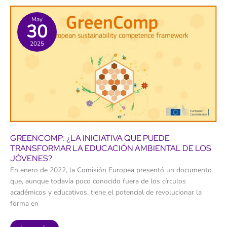
recetas
que
ya
May
30
han
fracasado
2025
GREENCOMP: ¿LA INICIATIVA QUE PUEDE
TRANSFORMAR LA EDUCACIÓN AMBIENTAL DE LOS
JÓVENES?
En enero de 2022, la Comisión Europea presentó un documento
que, aunque todavía poco conocido fuera de los círculos
académicos y educativos, tiene el potencial de revolucionar la
forma en