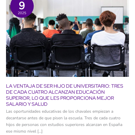
9
2025
LA VENTAJA DE SER HIJO DE UNIVERSITARIO: TRES
DE CADA CUATRO ALCANZAN EDUCACIÓN
SUPERIOR, LO QUE LES PROPORCIONA MEJOR
SALARIO Y SALUD
Las oportunidades educativas de los chavales empiezan a
decantarse antes de que pisen la escuela. Tres de cada cuatro
hijos de personas con estudios superiores alcanzan en España
ese mismo nivel […]