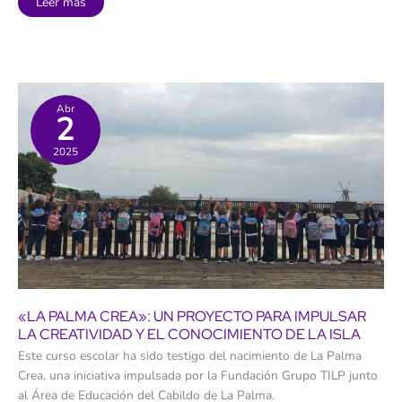
GreenComp:
Leer más
¿La
iniciativa
que
puede
transformar
la
educación
ambiental
de
Abr
2
los
jóvenes?
2025
«LA PALMA CREA»: UN PROYECTO PARA IMPULSAR
LA CREATIVIDAD Y EL CONOCIMIENTO DE LA ISLA
Este curso escolar ha sido testigo del nacimiento de La Palma
Crea, una iniciativa impulsada por la Fundación Grupo TILP junto
al Área de Educación del Cabildo de La Palma.