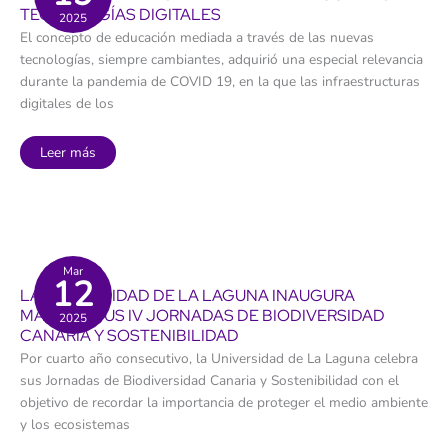
TECNOLOGÍAS DIGITALES
2025
El concepto de educación mediada a través de las nuevas
tecnologías, siempre cambiantes, adquirió una especial relevancia
durante la pandemia de COVID 19, en la que las infraestructuras
digitales de los
El
Leer más
desafío
de
enseñar
y
aprender
con
las
tecnologías
digitales
Mar
12
LA UNIVERSIDAD DE LA LAGUNA INAUGURA
MAÑANA SUS IV JORNADAS DE BIODIVERSIDAD
2025
CANARIA Y SOSTENIBILIDAD
Por cuarto año consecutivo, la Universidad de La Laguna celebra
sus Jornadas de Biodiversidad Canaria y Sostenibilidad con el
objetivo de recordar la importancia de proteger el medio ambiente
y los ecosistemas