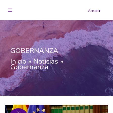
Ir
al
Acceder
contenido
GOBERNANZA
Inicio
Noticias
Gobernanza
Jul