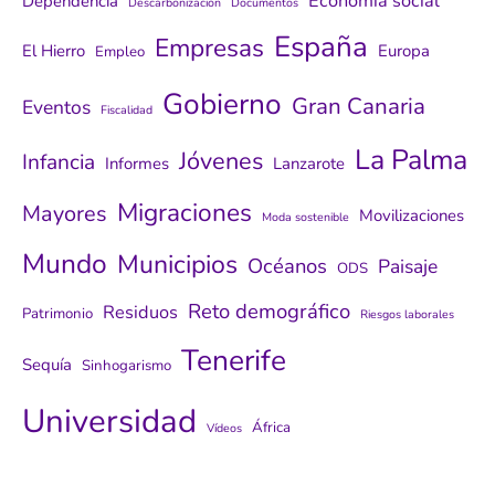
Economía social
Dependencia
Descarbonización
Documentos
España
Empresas
El Hierro
Europa
Empleo
Gobierno
Gran Canaria
Eventos
Fiscalidad
La Palma
Jóvenes
Infancia
Informes
Lanzarote
Migraciones
Mayores
Movilizaciones
Moda sostenible
Mundo
Municipios
Océanos
Paisaje
ODS
Reto demográfico
Residuos
Patrimonio
Riesgos laborales
Tenerife
Sequía
Sinhogarismo
Universidad
África
Vídeos