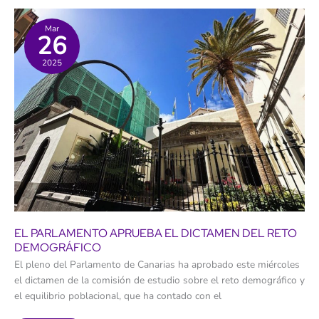
Mar
26
2025
EL PARLAMENTO APRUEBA EL DICTAMEN DEL RETO
DEMOGRÁFICO
El pleno del Parlamento de Canarias ha aprobado este miércoles
el dictamen de la comisión de estudio sobre el reto demográfico y
el equilibrio poblacional, que ha contado con el