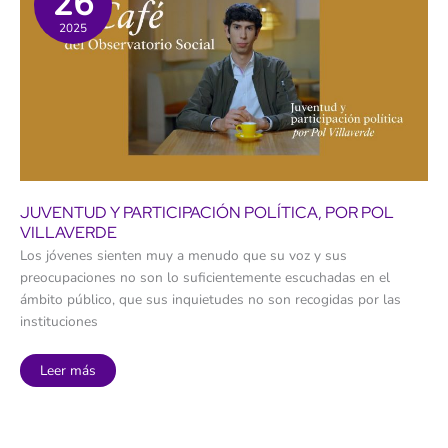
26
Demográfico
2025
JUVENTUD Y PARTICIPACIÓN POLÍTICA, POR POL
VILLAVERDE
Los jóvenes sienten muy a menudo que su voz y sus
preocupaciones no son lo suficientemente escuchadas en el
ámbito público, que sus inquietudes no son recogidas por las
instituciones
Juventud
Leer más
y
participación
política,
por
Pol
Villaverde