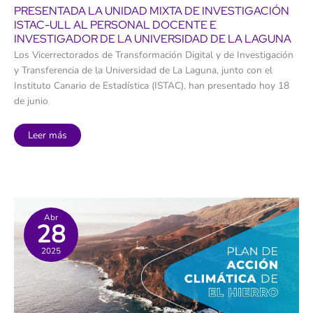
PRESENTADA LA UNIDAD MIXTA DE INVESTIGACIÓN
ISTAC-ULL AL PERSONAL DOCENTE E
INVESTIGADOR DE LA UNIVERSIDAD DE LA LAGUNA
Los Vicerrectorados de Transformación Digital y de Investigación
y Transferencia de la Universidad de La Laguna, junto con el
Instituto Canario de Estadística (ISTAC), han presentado hoy 18
de junio
Presentada
Leer más
la
Unidad
Mixta
de
Investigación
ISTAC-
ULL
al
personal
Abr
28
docente
e
investigador
2025
de
la
Universidad
de
La
Laguna