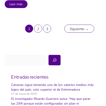
y
El
los
Leer más
Gobierno
ODS
suma
en
a
la
universidades,
Isla
expertos,
empresarios
y
sindicatos
1
2
3
Siguiente
→
al
foro
de
diálogo
sobre
el
reto
demográfico
Buscar
Entradas recientes
Canarias sigue teniendo uno de los salarios medios más
bajos del país, solo superior al de Extremadura
17 de marzo de 2026
El investigador Ricardo Guerrero avisa: “Hay que parar
las ZAR porque están configuradas sin plan ni