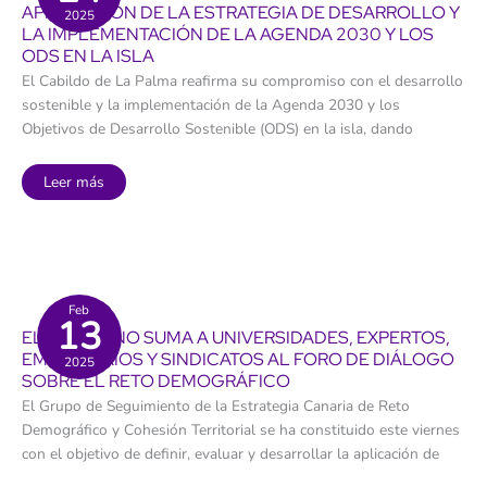
APROBACIÓN DE LA ESTRATEGIA DE DESARROLLO Y
2025
LA IMPLEMENTACIÓN DE LA AGENDA 2030 Y LOS
ODS EN LA ISLA
El Cabildo de La Palma reafirma su compromiso con el desarrollo
sostenible y la implementación de la Agenda 2030 y los
Objetivos de Desarrollo Sostenible (ODS) en la isla, dando
El
Leer más
Cabildo
define
su
hoja
de
ruta
con
la
aprobación
Feb
13
de
EL GOBIERNO SUMA A UNIVERSIDADES, EXPERTOS,
la
estrategia
EMPRESARIOS Y SINDICATOS AL FORO DE DIÁLOGO
2025
de
SOBRE EL RETO DEMOGRÁFICO
desarrollo
y
El Grupo de Seguimiento de la Estrategia Canaria de Reto
la
implementación
Demográfico y Cohesión Territorial se ha constituido este viernes
de
la
con el objetivo de definir, evaluar y desarrollar la aplicación de
Agenda
2030