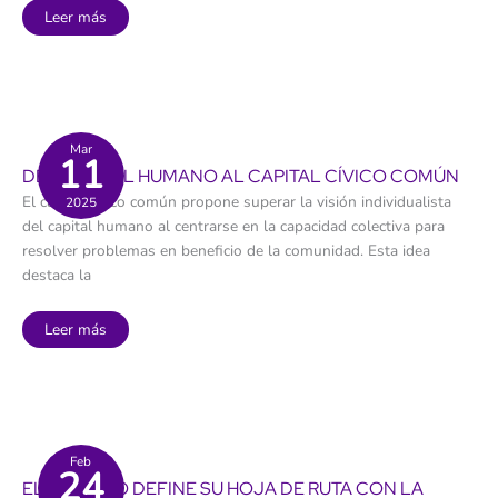
El
Leer más
Parlamento
aprueba
el
dictamen
del
reto
demográfico
Mar
11
DEL CAPITAL HUMANO AL CAPITAL CÍVICO COMÚN
El capital cívico común propone superar la visión individualista
2025
del capital humano al centrarse en la capacidad colectiva para
resolver problemas en beneficio de la comunidad. Esta idea
destaca la
Del
Leer más
capital
humano
al
capital
cívico
común
Feb
24
EL CABILDO DEFINE SU HOJA DE RUTA CON LA