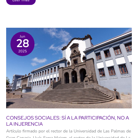
rectores
critican
en
el
Parlamento
que
no
se
haya
Jun
28
contado
con
las
2025
universidades
públicas
en
la
Ley
de
la
Ciencia
CONSEJOS SOCIALES: SÍ A LA PARTICIPACIÓN, NO A
LA INJERENCIA
Artículo firmado por el rector de la Universidad de Las Palmas de
Gran Canaria, Lluís Serra Majem, el rector de la Universidad de La