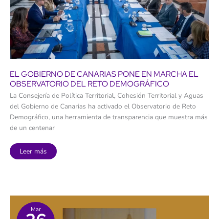
Turismo
de
Canarias
EL GOBIERNO DE CANARIAS PONE EN MARCHA EL
OBSERVATORIO DEL RETO DEMOGRÁFICO
La Consejería de Política Territorial, Cohesión Territorial y Aguas
del Gobierno de Canarias ha activado el Observatorio de Reto
Demográfico, una herramienta de transparencia que muestra más
de un centenar
El
Leer más
Gobierno
de
Canarias
pone
en
marcha
el
Observatorio
del
Mar
Reto