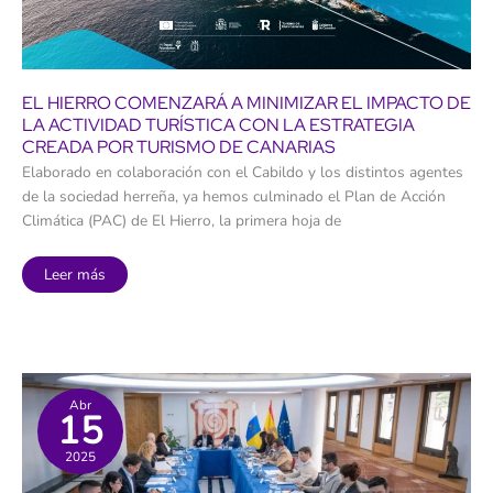
EL HIERRO COMENZARÁ A MINIMIZAR EL IMPACTO DE
LA ACTIVIDAD TURÍSTICA CON LA ESTRATEGIA
CREADA POR TURISMO DE CANARIAS
Elaborado en colaboración con el Cabildo y los distintos agentes
de la sociedad herreña, ya hemos culminado el Plan de Acción
Climática (PAC) de El Hierro, la primera hoja de
El
Leer más
Hierro
comenzará
a
minimizar
el
impacto
de
la
actividad
Abr
15
turística
con
la
2025
estrategia
creada
por