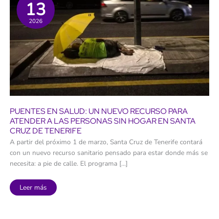
13
2026
PUENTES EN SALUD: UN NUEVO RECURSO PARA
ATENDER A LAS PERSONAS SIN HOGAR EN SANTA
CRUZ DE TENERIFE
A partir del próximo 1 de marzo, Santa Cruz de Tenerife contará
con un nuevo recurso sanitario pensado para estar donde más se
necesita: a pie de calle. El programa […]
Puentes
Leer más
en
Salud:
un
nuevo
recurso