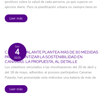
positivos sobre la salud de cada persona, ya que supone un
ejercicio diario. Pero la planificación urbana no siempre tiene en
Construir
Leer más
carriles
bici
como
en
Copenhague
en
ciudades
de
todo
Jun
4
el
CANARIAS PALANTE PLANTEA MÁS DE 80 MEDIDAS
mundo
ahorraría
PARA GARANTIZAR LA SOSTENIBILIDAD EN
2025
435.000
CANARIAS: LA PROPUESTA, AL DETALLE
millones
al
Los colectivos vinculados a las movilizaciones del 20 de abril y
año
en
del 18 de mayo, adheridos al proceso participativo Canarias
salud
Palante, han presentado este miércoles una batería de más de
Canarias
Leer más
Palante
plantea
más
de
80