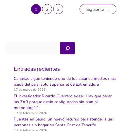
medidas
para
garantizar
1
2
3
Siguiente
→
la
sostenibilidad
en
Canarias:
la
propuesta,
al
detalle
Buscar
Entradas recientes
Canarias sigue teniendo uno de los salarios medios más
bajos del país, solo superior al de Extremadura
17 de marzo de 2026
El investigador Ricardo Guerrero avisa: “Hay que parar
las ZAR porque están configuradas sin plan ni
metodología”
19 de febrero de 2026
Puentes en Salud: un nuevo recurso para atender a las
personas sin hogar en Santa Cruz de Tenerife
13 de febrero de 2026