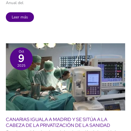
Anual del
Alicia
Leer más
Silva:
“Canarias
debe
dotar
mayor
inversión
en
la
prevención
Oct
9
de
la
salud
2025
mental”
CANARIAS IGUALA A MADRID Y SE SITÚA A LA
CABEZA DE LA PRIVATIZACIÓN DE LA SANIDAD