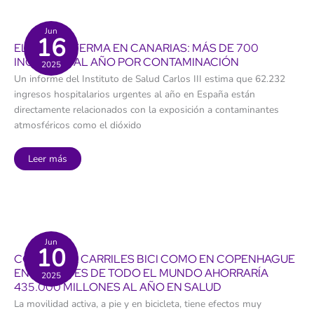
la
comunidad
con
mayor
Jun
16
contaminación
EL AIRE ENFERMA EN CANARIAS: MÁS DE 700
del
aire
INGRESOS AL AÑO POR CONTAMINACIÓN
2025
por
partículas
Un informe del Instituto de Salud Carlos III estima que 62.232
PM10
ingresos hospitalarios urgentes al año en España están
directamente relacionados con la exposición a contaminantes
atmosféricos como el dióxido
El
Leer más
aire
enferma
en
Canarias:
más
de
700
ingresos
al
Jun
10
año
CONSTRUIR CARRILES BICI COMO EN COPENHAGUE
por
contaminación
EN CIUDADES DE TODO EL MUNDO AHORRARÍA
2025
435.000 MILLONES AL AÑO EN SALUD
La movilidad activa, a pie y en bicicleta, tiene efectos muy