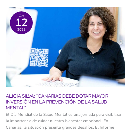
para
atender
a
las
Oct
12
personas
sin
hogar
2025
en
Santa
Cruz
de
Tenerife
ALICIA SILVA: “CANARIAS DEBE DOTAR MAYOR
INVERSIÓN EN LA PREVENCIÓN DE LA SALUD
MENTAL”
El Día Mundial de la Salud Mental es una jornada para visibilizar
la importancia de cuidar nuestro bienestar emocional. En
Canarias, la situación presenta grandes desafíos. El Informe