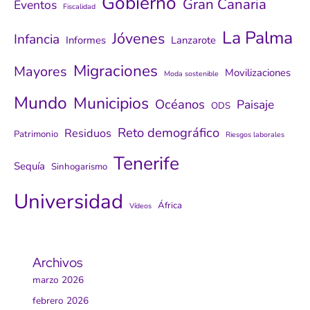
Gobierno
Gran Canaria
Eventos
Fiscalidad
La Palma
Jóvenes
Infancia
Informes
Lanzarote
Migraciones
Mayores
Movilizaciones
Moda sostenible
Mundo
Municipios
Océanos
Paisaje
ODS
Reto demográfico
Residuos
Patrimonio
Riesgos laborales
Tenerife
Sequía
Sinhogarismo
Universidad
África
Vídeos
Archivos
marzo 2026
febrero 2026