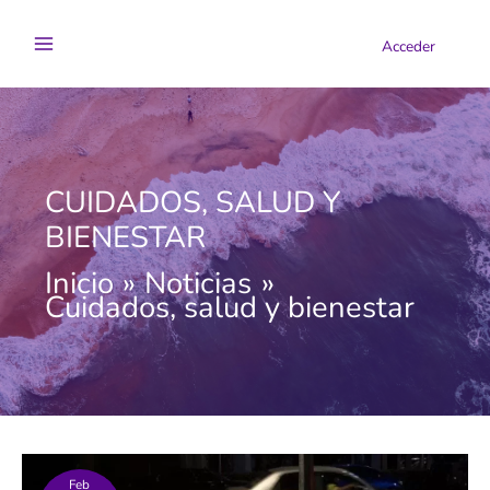
Ir
al
Acceder
contenido
CUIDADOS, SALUD Y
BIENESTAR
Inicio
Noticias
Cuidados, salud y bienestar
Feb