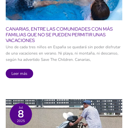
CANARIAS, ENTRE LAS COMUNIDADES CON MÁS
FAMILIAS QUE NO SE PUEDEN PERMITIR UNAS
VACACIONES
Uno de cada tres niños en España se quedará sin poder disfrutar
de una vacaciones en verano. Ni playa, ni montaña, ni descanso,
según ha advertido Save The Children. Canarias,
Canarias,
Leer más
entre
las
comunidades
con
más
familias
que
no
se
Jul
8
pueden
permitir
unas
2025
vacaciones