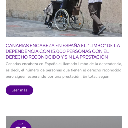
CANARIAS ENCABEZA EN ESPAÑA EL “LIMBO” DE LA
DEPENDENCIA CON 15.000 PERSONAS CON EL
DERECHO RECONOCIDO Y SIN LA PRESTACIÓN
Canarias encabeza en España el llamado limbo de la dependencia,
es decir, el número de personas que tienen el derecho reconocido
pero siguen esperando por una prestación. En total, según
Canarias
Leer más
encabeza
en
España
el
“limbo”
de
la
dependencia
con
Jun
15.000