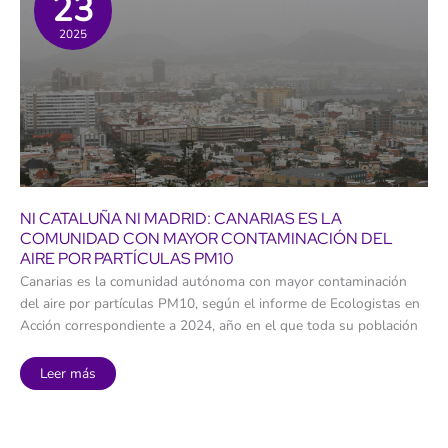
23
personas
con
2025
el
derecho
reconocido
y
sin
la
prestación
NI CATALUÑA NI MADRID: CANARIAS ES LA
COMUNIDAD CON MAYOR CONTAMINACIÓN DEL
AIRE POR PARTÍCULAS PM10
Canarias es la comunidad autónoma con mayor contaminación
del aire por partículas PM10, según el informe de Ecologistas en
Acción correspondiente a 2024, año en el que toda su población
Ni
Leer más
Cataluña
ni
Madrid:
Canarias
es