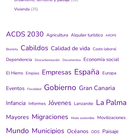
Vivienda
(35)
ACDS 2030
Agricultura
Alquiler turístico
AROPE
Cabildos
Calidad de vida
Coste laboral
Bicicleta
Economía social
Dependencia
Descarbonización
Documentos
España
Empresas
El Hierro
Europa
Empleo
Gobierno
Gran Canaria
Eventos
Fiscalidad
La Palma
Jóvenes
Infancia
Informes
Lanzarote
Migraciones
Mayores
Movilizaciones
Moda sostenible
Mundo
Municipios
Océanos
Paisaje
ODS