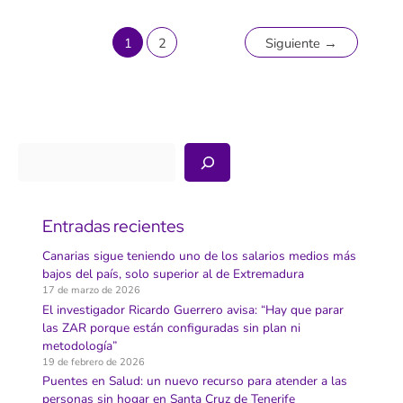
con
el
mar
tras
1
2
Siguiente
→
sobrevivir
a
la
Ruta
Canaria
Buscar
Entradas recientes
Canarias sigue teniendo uno de los salarios medios más
bajos del país, solo superior al de Extremadura
17 de marzo de 2026
El investigador Ricardo Guerrero avisa: “Hay que parar
las ZAR porque están configuradas sin plan ni
metodología”
19 de febrero de 2026
Puentes en Salud: un nuevo recurso para atender a las
personas sin hogar en Santa Cruz de Tenerife