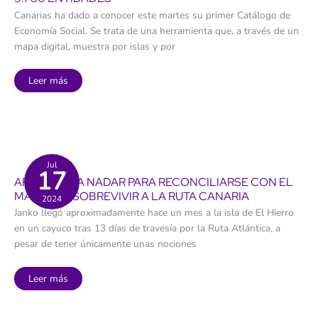
Canarias ha dado a conocer este martes su primer Catálogo de
Economía Social. Se trata de una herramienta que, a través de un
mapa digital, muestra por islas y por
¿Qué
Leer más
es
el
Catálogo
de
Economía
Social?
Canarias
lo
presenta
Jul
17
de
APRENDER A NADAR PARA RECONCILIARSE CON EL
forma
pionera
MAR TRAS SOBREVIVIR A LA RUTA CANARIA
2024
con
3.780
Janko llegó aproximadamente hace un mes a la isla de El Hierro
entidades
en un cayuco tras 13 días de travesía por la Ruta Atlántica, a
pesar de tener únicamente unas nociones
Aprender
Leer más
a
nadar
para
reconciliarse