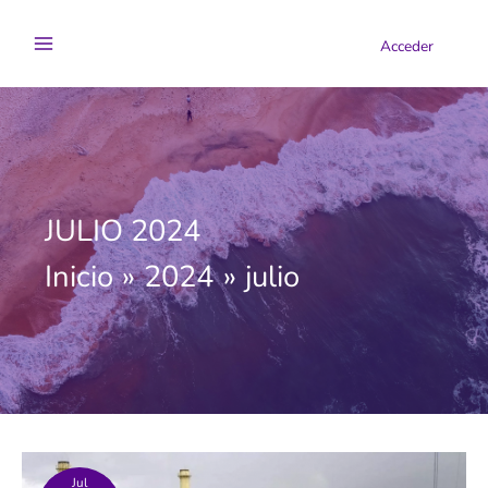
Ir
al
Acceder
contenido
JULIO 2024
Inicio
2024
julio
Jul