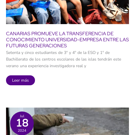
CANARIAS PROMUEVE LA TRANSFERENCIA DE
CONOCIMIENTO UNIVERSIDAD-EMPRESA ENTRE LAS
FUTURAS GENERACIONES
Setenta y cinco estudiantes de 3º y 4º de la ESO y 1º de
Bachillerato de los centros escolares de las islas tendrán este
verano una experiencia investigadora real y
Canarias
Leer más
promueve
la
transferencia
de
conocimiento
universidad-
empresa
entre
las
Jul
18
futuras
generaciones
2024