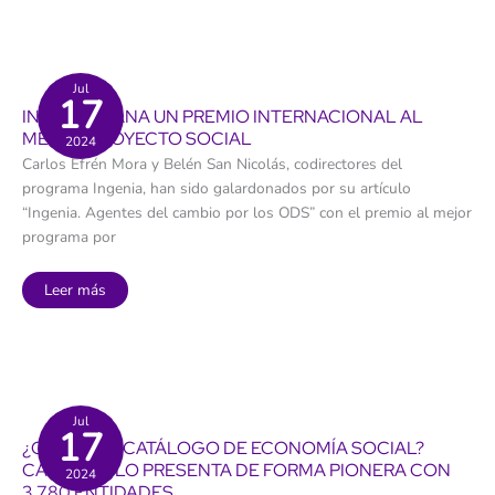
ayudará
a
pueblos
y
barrios
de
las
Jul
17
islas
INGENIA GANA UN PREMIO INTERNACIONAL AL
a
aterrizar
MEJOR PROYECTO SOCIAL
2024
la
Agenda
Carlos Efrén Mora y Belén San Nicolás, codirectores del
Canaria
2030
programa Ingenia, han sido galardonados por su artículo
“Ingenia. Agentes del cambio por los ODS” con el premio al mejor
programa por
Ingenia
Leer más
gana
un
premio
internacional
al
mejor
proyecto
social
Jul
17
¿QUÉ ES EL CATÁLOGO DE ECONOMÍA SOCIAL?
CANARIAS LO PRESENTA DE FORMA PIONERA CON
2024
3.780 ENTIDADES