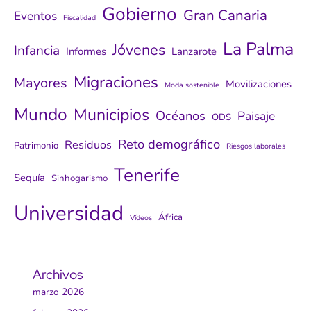
Gobierno
Gran Canaria
Eventos
Fiscalidad
La Palma
Jóvenes
Infancia
Informes
Lanzarote
Migraciones
Mayores
Movilizaciones
Moda sostenible
Mundo
Municipios
Océanos
Paisaje
ODS
Reto demográfico
Residuos
Patrimonio
Riesgos laborales
Tenerife
Sequía
Sinhogarismo
Universidad
África
Vídeos
Archivos
marzo 2026