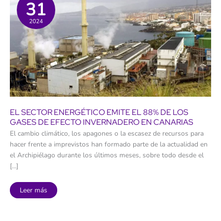
31
2024
EL SECTOR ENERGÉTICO EMITE EL 88% DE LOS
GASES DE EFECTO INVERNADERO EN CANARIAS
El cambio climático, los apagones o la escasez de recursos para
hacer frente a imprevistos han formado parte de la actualidad en
el Archipiélago durante los últimos meses, sobre todo desde el
[…]
El
Leer más
sector
energético
emite
el