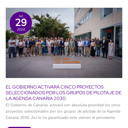
88%
de
los
gases
de
Jul
29
efecto
invernadero
en
2024
Canarias
EL GOBIERNO ACTIVARÁ CINCO PROYECTOS
SELECCIONADOS POR LOS GRUPOS DE PILOTAJE DE
LA AGENDA CANARIA 2030
El Gobierno de Canarias activará con absoluta prioridad los cinco
proyectos seleccionados por los grupos de pilotaje de la Agenda
Canaria 2030. Así lo ha garantizado este viernes el presidente