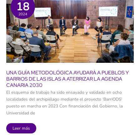
18
2.309
personas
2024
UNA GUÍA METODOLÓGICA AYUDARÁ A PUEBLOS Y
BARRIOS DE LAS ISLAS A ATERRIZAR LA AGENDA
CANARIA 2030
El esquema de trabajo ha sido ensayado y validado en ocho
localidades del archipiélago mediante el proyecto ‘BarriODS’
puesto en marcha en 2023 Con financiación del Gobierno, la
Universidad de
Una
Leer más
guía
metodológica