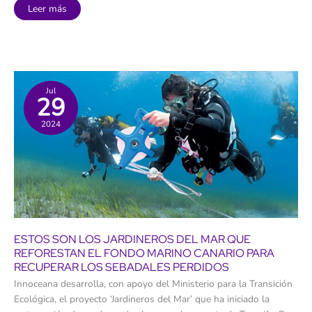
El
Leer más
Gobierno
activará
cinco
proyectos
seleccionados
por
los
grupos
de
Jul
29
pilotaje
de
la
2024
Agenda
Canaria
2030
ESTOS SON LOS JARDINEROS DEL MAR QUE
REFORESTAN EL FONDO MARINO CANARIO PARA
RECUPERAR LOS SEBADALES PERDIDOS
Innoceana desarrolla, con apoyo del Ministerio para la Transición
Ecológica, el proyecto ‘Jardineros del Mar’ que ha iniciado la