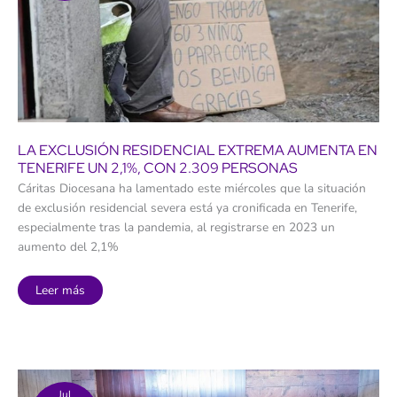
LA EXCLUSIÓN RESIDENCIAL EXTREMA AUMENTA EN
TENERIFE UN 2,1%, CON 2.309 PERSONAS
Cáritas Diocesana ha lamentado este miércoles que la situación
de exclusión residencial severa está ya cronificada en Tenerife,
especialmente tras la pandemia, al registrarse en 2023 un
aumento del 2,1%
La
Leer más
exclusión
residencial
extrema
aumenta
en
Tenerife
un
2,1%,
con
Jul