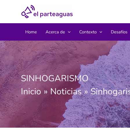
Ir
al
contenido
Home
Acerca de
Contexto
Desafíos
SINHOGARISMO
Inicio
Noticias
Sinhogar