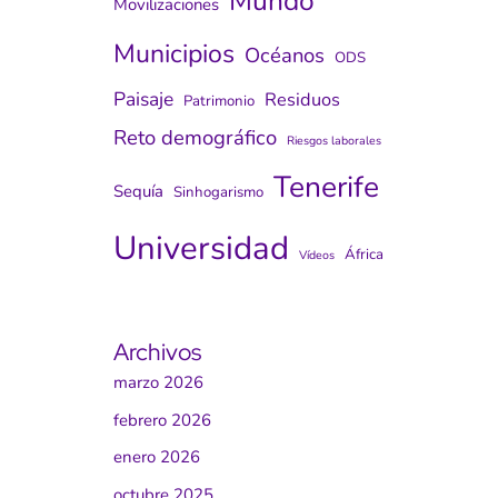
Mundo
Movilizaciones
Municipios
Océanos
ODS
Paisaje
Residuos
Patrimonio
Reto demográfico
Riesgos laborales
Tenerife
Sequía
Sinhogarismo
Universidad
África
Vídeos
Archivos
marzo 2026
febrero 2026
enero 2026
octubre 2025