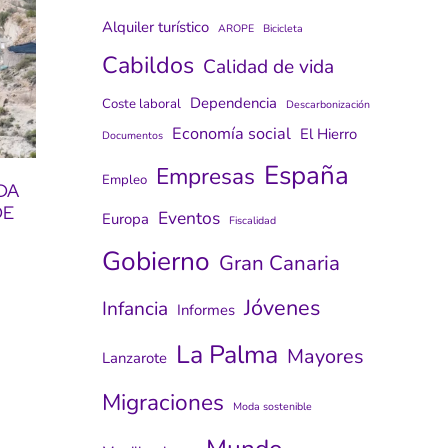
Alquiler turístico
AROPE
Bicicleta
Cabildos
Calidad de vida
Dependencia
Coste laboral
Descarbonización
Economía social
El Hierro
Documentos
España
Empresas
Empleo
DA
DE
Eventos
Europa
Fiscalidad
Gobierno
Gran Canaria
Jóvenes
Infancia
Informes
s
La Palma
Mayores
Lanzarote
Migraciones
Moda sostenible