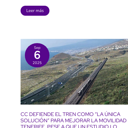
Las
Leer más
Cañadas
del
Teide:
el
SOS
del
Parque
Nacional
Sep
más
6
visitado
de
España
2025
y
la
Unión
Europea
CC DEFIENDE EL TREN COMO “LA ÚNICA
SOLUCIÓN” PARA MEJORAR LA MOVILIDAD
TENERIFE, PESE A QUE UN ESTUDIO LO