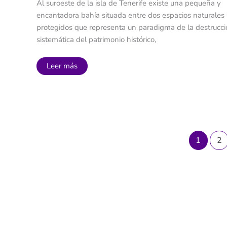
Al suroeste de la isla de Tenerife existe una pequeña y
encantadora bahía situada entre dos espacios naturales
protegidos que representa un paradigma de la destrucc
sistemática del patrimonio histórico,
El
Leer más
Puertito
de
Adeje:
turismo
de
masas,
especulación
urbanística
y
1
2
ecocidio
en
Canarias