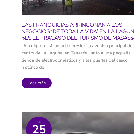
lo
relegó
a
la
última
opción
LAS FRANQUICIAS ARRINCONAN A LOS
NEGOCIOS ‘DE TODA LA VIDA’ EN LA LAGUN
»ES EL FRACASO DEL TURISMO DE MASAS»
Una gigante ‘M’ amarilla preside la avenida principal del
centro de La Laguna, en Tenerife. Junto a una pequeña
tienda de electrodomésticos y a las puertas del casco
histórico de
Las
Leer más
franquicias
arrinconan
a
los
negocios
‘de
toda
la
Jul
vida’
25
en
La