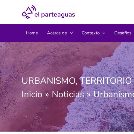
Ir
al
contenido
Home
Acerca de
Contexto
Desafíos
URBANISMO, TERRITORIO 
Inicio
Noticias
Urbanismo,