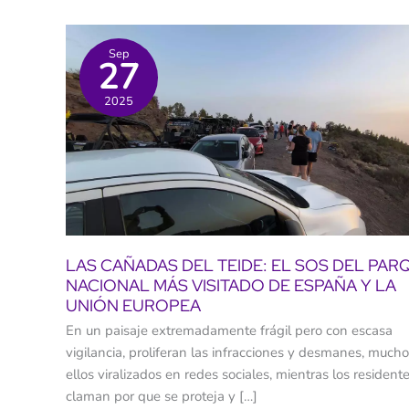
Sep
27
2025
LAS CAÑADAS DEL TEIDE: EL SOS DEL PAR
NACIONAL MÁS VISITADO DE ESPAÑA Y LA
UNIÓN EUROPEA
En un paisaje extremadamente frágil pero con escasa
vigilancia, proliferan las infracciones y desmanes, much
ellos viralizados en redes sociales, mientras los resident
claman por que se proteja y […]