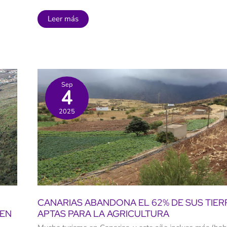
¿Arreglarán
Leer más
los
trenes
el
eterno
colapso
en
Canarias?
La
Sep
respuesta
4
divide
a
los
2025
expertos
CANARIAS ABANDONA EL 62% DE SUS TIER
 EN
APTAS PARA LA AGRICULTURA