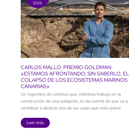
Laguna:
2025
»Es
el
fracaso
del
turismo
de
masas»
CARLOS MALLO, PREMIO GOLDMAN:
«ESTAMOS AFRONTANDO, SIN SABERLO, E
COLAPSO DE LOS ECOSISTEMAS MARINOS
CANARIAS»
Un ingeniero de caminos que, mientras trabaja en la
construcción de una autopista, se da cuenta de que va a
contribuir a destruir una de las cosas que más quiere
Carlos
Leer más
Mallo,