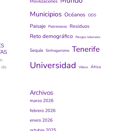
Mundo
Movilizaciones
Municipios
Océanos
ODS
Paisaje
Residuos
Patrimonio
Reto demográfico
Riesgos laborales
ES
Tenerife
Sequía
Sinhogarismo
TAS
ón
Universidad
o de
África
Vídeos
Archivos
marzo 2026
febrero 2026
enero 2026
octubre 2025