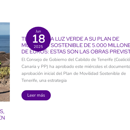
afectada
por
la
aridez
climática
que
se
Jun
extiende
18
por
TENERIFE DA LUZ VERDE A SU PLAN DE
toda
MOVILIDAD SOSTENIBLE DE 5.000 MILLON
España
2025
DE EUROS: ESTAS SON LAS OBRAS PREVIS
El Consejo de Gobierno del Cabildo de Tenerife (Coalici
Canaria y PP) ha aprobado este miércoles el document
aprobación inicial del Plan de Movilidad Sostenible de
Tenerife, una estrategia
Tenerife
Leer más
da
luz
verde
S,
a
su
EN
Plan
de
Movilidad