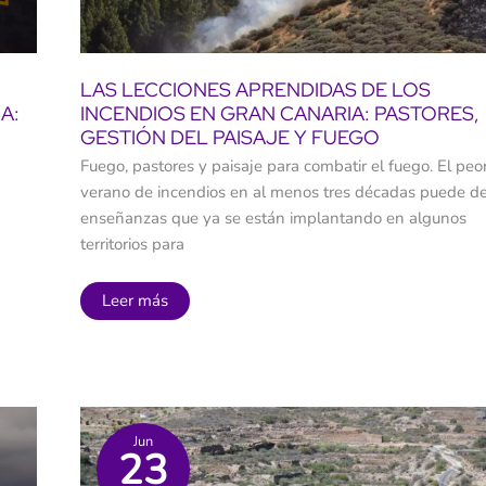
LAS LECCIONES APRENDIDAS DE LOS
A:
INCENDIOS EN GRAN CANARIA: PASTORES,
GESTIÓN DEL PAISAJE Y FUEGO
Fuego, pastores y paisaje para combatir el fuego. El peo
verano de incendios en al menos tres décadas puede de
enseñanzas que ya se están implantando en algunos
territorios para
Las
Leer más
lecciones
aprendidas
de
los
incendios
en
Gran
Canaria:
Jun
pastores,
23
gestión
del