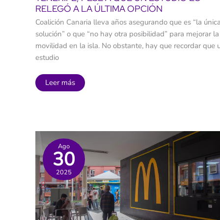
RELEGÓ A LA ÚLTIMA OPCIÓN
Coalición Canaria lleva años asegurando que es “la únic
solución” o que “no hay otra posibilidad” para mejorar la
movilidad en la isla. No obstante, hay que recordar que 
estudio
CC
Leer más
defiende
el
tren
como
“la
única
solución”
para
Ago
mejorar
30
la
movilidad
en
2025
Tenerife,
pese
a
que
un
estudio