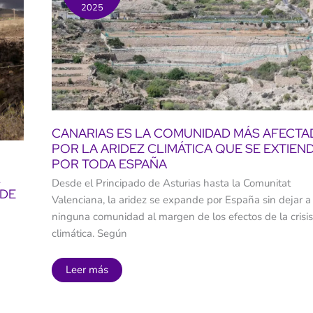
paisaje
2025
y
fuego
CANARIAS ES LA COMUNIDAD MÁS AFECTA
POR LA ARIDEZ CLIMÁTICA QUE SE EXTIEN
POR TODA ESPAÑA
L
Desde el Principado de Asturias hasta la Comunitat
 DE
Valenciana, la aridez se expande por España sin dejar a
ninguna comunidad al margen de los efectos de la crisi
climática. Según
Canarias
Leer más
es
la
comunidad
más