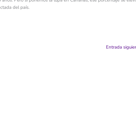
0 años. Pero si ponemos la lupa en Canarias, ese porcentaje se elev
ctada del país.
Entrada sigui