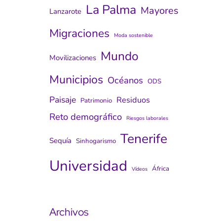
La Palma
Mayores
Lanzarote
Migraciones
Moda sostenible
Mundo
Movilizaciones
Municipios
Océanos
ODS
Paisaje
Residuos
Patrimonio
Reto demográfico
Riesgos laborales
Tenerife
Sequía
Sinhogarismo
Universidad
África
Vídeos
Archivos