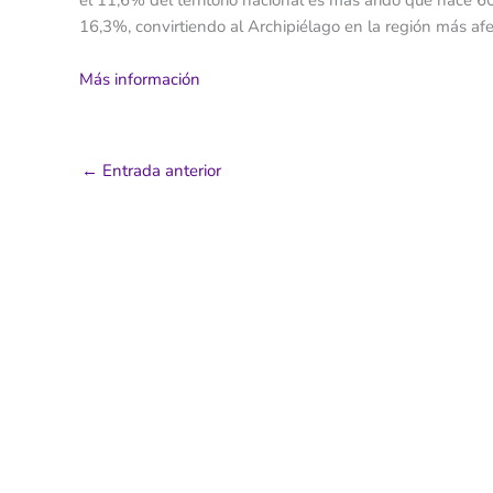
el 11,6% del territorio nacional es más árido que hace 6
16,3%, convirtiendo al Archipiélago en la región más afe
Más información
←
Entrada anterior