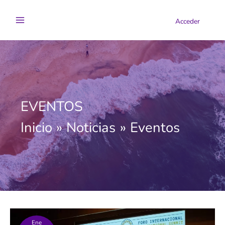
Ir
al
Acceder
contenido
EVENTOS
Inicio
Noticias
Eventos
Ene