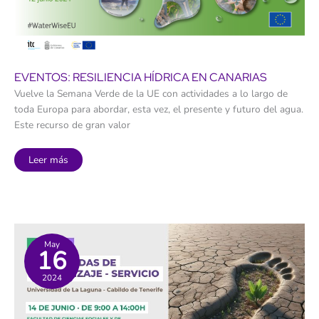
EVENTOS: RESILIENCIA HÍDRICA EN CANARIAS
Vuelve la Semana Verde de la UE con actividades a lo largo de
toda Europa para abordar, esta vez, el presente y futuro del agua.
Este recurso de gran valor
Eventos:
Leer más
Resiliencia
Hídrica
en
Canarias
May
16
2024