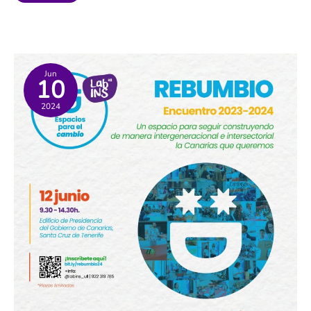
Riqueza.
La
situación
de
Canarias
en
el
contexto
Jun
10
autonómico
nacional
2024