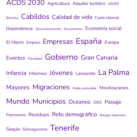
ACDS 2030
Agricultura
Alquiler turístico
AROPE
Cabildos
Calidad de vida
Coste laboral
Bicicleta
Economía social
Dependencia
Descarbonización
Documentos
España
Empresas
El Hierro
Europa
Empleo
Gobierno
Gran Canaria
Eventos
Fiscalidad
La Palma
Jóvenes
Infancia
Informes
Lanzarote
Migraciones
Mayores
Movilizaciones
Moda sostenible
Mundo
Municipios
Océanos
Paisaje
ODS
Reto demográfico
Residuos
Patrimonio
Riesgos laborales
Tenerife
Sequía
Sinhogarismo