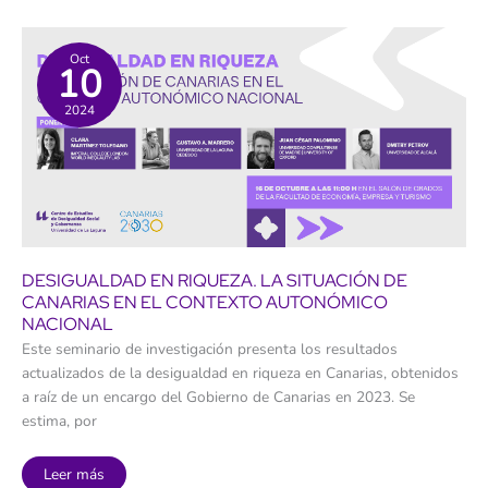
Infecar
la
conexión
entre
Oct
10
desarrollo
sostenible
e
2024
insularidad
DESIGUALDAD EN RIQUEZA. LA SITUACIÓN DE
CANARIAS EN EL CONTEXTO AUTONÓMICO
NACIONAL
Este seminario de investigación presenta los resultados
actualizados de la desigualdad en riqueza en Canarias, obtenidos
a raíz de un encargo del Gobierno de Canarias en 2023. Se
estima, por
Desigualdad
Leer más
en