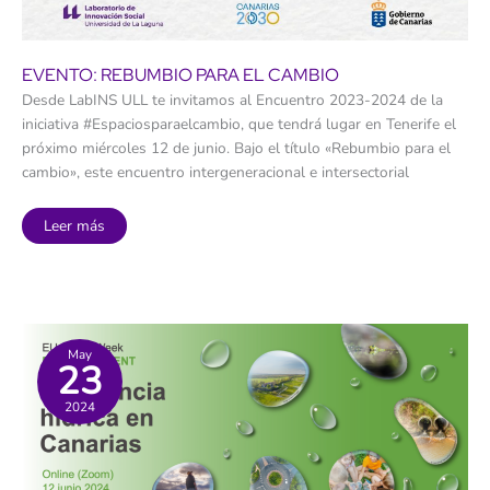
EVENTO: REBUMBIO PARA EL CAMBIO
Desde LabINS ULL te invitamos al Encuentro 2023-2024 de la
iniciativa #Espaciosparaelcambio, que tendrá lugar en Tenerife el
próximo miércoles 12 de junio. Bajo el título «Rebumbio para el
cambio», este encuentro intergeneracional e intersectorial
Evento:
Leer más
REBUMBIO
para
el
cambio
May
23
2024