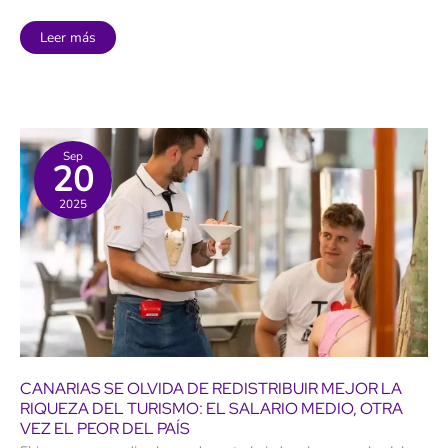
Las
Leer más
Cañadas
del
Teide:
el
SOS
del
Parque
Nacional
más
Sep
20
visitado
de
España
2025
y
la
Unión
Europea
CANARIAS SE OLVIDA DE REDISTRIBUIR MEJOR LA
RIQUEZA DEL TURISMO: EL SALARIO MEDIO, OTRA
VEZ EL PEOR DEL PAÍS