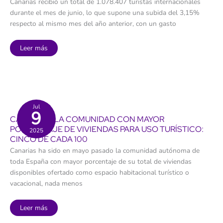
Canarias recibió un total de 1.078.407 turistas internacionales
ellos
durante el mes de junio, lo que supone una subida del 3,15%
respecto al mismo mes del año anterior, con un gasto
La
Leer más
llegada
de
turistas
extranjeros
a
Canarias
sigue
imparable
y
Jul
9
marca
CANARIAS, LA COMUNIDAD CON MAYOR
en
junio
PORCENTAJE DE VIVIENDAS PARA USO TURÍSTICO:
2025
el
CINCO DE CADA 100
dato
más
Canarias ha sido en mayo pasado la comunidad autónoma de
alto
de
toda España con mayor porcentaje de su total de viviendas
su
historia
disponibles ofertado como espacio habitacional turístico o
vacacional, nada menos
Canarias,
Leer más
la
comunidad