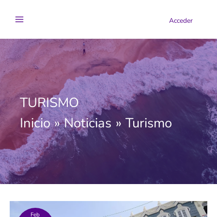
Ir
al
Acceder
contenido
TURISMO
Inicio
Noticias
Turismo
Feb