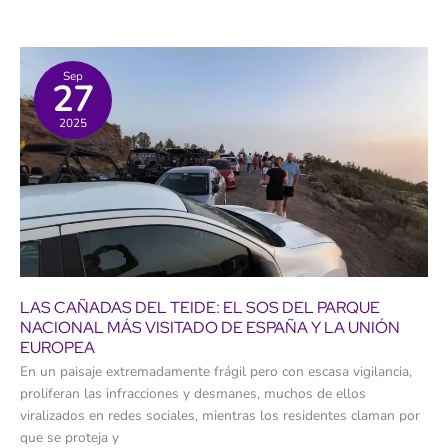
los
canarios
sigue
un
año
más
Sep
27
en
riesgo
de
2025
pobreza
y
exclusión
social,
pese
al
récord
turístico
LAS CAÑADAS DEL TEIDE: EL SOS DEL PARQUE
NACIONAL MÁS VISITADO DE ESPAÑA Y LA UNIÓN
EUROPEA
En un paisaje extremadamente frágil pero con escasa vigilancia,
proliferan las infracciones y desmanes, muchos de ellos
viralizados en redes sociales, mientras los residentes claman por
que se proteja y