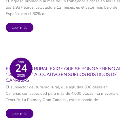
El ingreso promedio al mes de un trabajador alcanza en las Islas
los 1.937 euros, calculado a 12 meses; es el valor más bajo de
España, con el 80% del
Canarias
Leer más
se
olvida
de
redistribuir
mejor
la
riqueza
del
turismo:
Ago
24
el
EL TURISMO RURAL EXIGE QUE SE PONGA FRENO AL
salario
medio,
“DISPARATE” ALOJATIVO EN SUELOS RÚSTICOS DE
2025
otra
CANARIAS
vez
el
El subsector del turismo rural, que aglutina 800 casas en
peor
del
Canarias con capacidad para más de 4.000 plazas –la mayoría en
país
Tenerife, La Palma y Gran Canaria-, está cansado de
El
Leer más
turismo
rural
exige
que