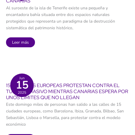
CANARIAS
tiempo
real,
Al suroeste de la isla de Tenerife existe una pequeña y
pero
no
encantadora bahía situada entre dos espacios naturales
se
rebaja
protegidos que representa un paradigma de la destrucción
el
gasto
sistemática del patrimonio histórico,
El
Leer más
Puertito
de
Adeje:
turismo
de
masas,
especulación
urbanística
y
Jun
15
ecocidio
15 CIUDADES EUROPEAS PROTESTAN CONTRA EL
en
Canarias
TURISMO MASIVO MIENTRAS CANARIAS ESPERA POR
2025
UNOS LÍMITES QUE NO LLEGAN
Este domingo miles de personas han salido a las calles de 15
ciudades europeas, como Barcelona, Ibiza, Granada, Bilbao, San
Sebastián, Lisboa o Marsella, para protestar contra el modelo
económico