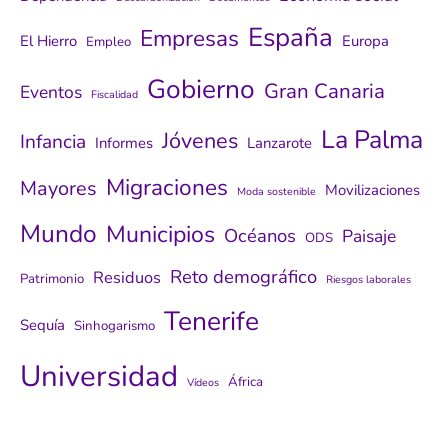
España
Empresas
El Hierro
Europa
Empleo
Gobierno
Gran Canaria
Eventos
Fiscalidad
La Palma
Jóvenes
Infancia
Informes
Lanzarote
Migraciones
Mayores
Movilizaciones
Moda sostenible
Mundo
Municipios
Océanos
Paisaje
ODS
Reto demográfico
Residuos
Patrimonio
Riesgos laborales
Tenerife
Sequía
Sinhogarismo
Universidad
África
Vídeos