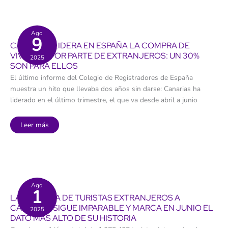
se
ponga
freno
al
“disparate”
Ago
9
alojativo
CANARIAS LIDERA EN ESPAÑA LA COMPRA DE
en
suelos
VIVIENDA POR PARTE DE EXTRANJEROS: UN 30%
2025
rústicos
SON PARA ELLOS
de
Canarias
El último informe del Colegio de Registradores de España
muestra un hito que llevaba dos años sin darse: Canarias ha
liderado en el último trimestre, el que va desde abril a junio
Canarias
Leer más
lidera
en
España
la
compra
de
vivienda
por
parte
Ago
1
de
LA LLEGADA DE TURISTAS EXTRANJEROS A
extranjeros:
un
CANARIAS SIGUE IMPARABLE Y MARCA EN JUNIO EL
2025
30%
DATO MÁS ALTO DE SU HISTORIA
son
para