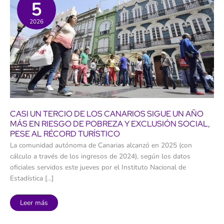
5
2026
CASI UN TERCIO DE LOS CANARIOS SIGUE UN AÑO
MÁS EN RIESGO DE POBREZA Y EXCLUSIÓN SOCIAL,
PESE AL RÉCORD TURÍSTICO
La comunidad autónoma de Canarias alcanzó en 2025 (con
cálculo a través de los ingresos de 2024), según los datos
oficiales servidos este jueves por el Instituto Nacional de
Estadística […]
Casi
Leer más
un
tercio
de