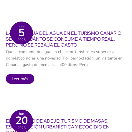
con
mayor
porcentaje
de
viviendas
para
uso
Jul
5
turístico:
LA PARADOJA DEL AGUA EN EL TURISMO CANARIO:
cinco
de
SE SABE CUÁNTO SE CONSUME A TIEMPO REAL,
2025
cada
PERO NO SE REBAJA EL GASTO
100
Que el consumo de agua en el sector turístico es superior al
doméstico no es una novedad. Por pernoctación, un visitante en
Canarias gasta de media casi 400 litros. Pero
La
Leer más
paradoja
del
agua
en
el
turismo
canario:
se
sabe
Jun
20
cuánto
EL PUERTITO DE ADEJE: TURISMO DE MASAS,
se
consume
ESPECULACIÓN URBANÍSTICA Y ECOCIDIO EN
2025
a