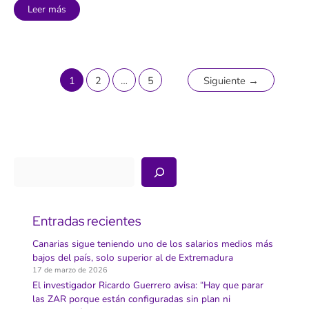
15
Leer más
ciudades
europeas
protestan
contra
el
turismo
masivo
mientras
1
2
…
5
Siguiente
→
Canarias
espera
por
unos
límites
que
no
llegan
Buscar
Entradas recientes
Canarias sigue teniendo uno de los salarios medios más
bajos del país, solo superior al de Extremadura
17 de marzo de 2026
El investigador Ricardo Guerrero avisa: “Hay que parar
las ZAR porque están configuradas sin plan ni