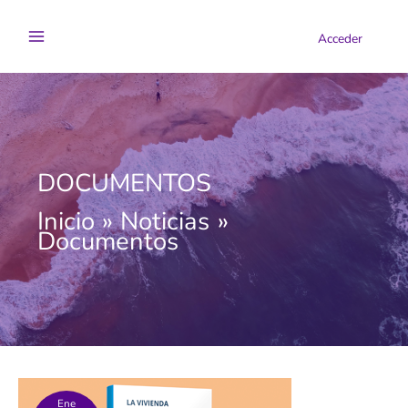
Ir
al
Acceder
contenido
DOCUMENTOS
Inicio
Noticias
Documentos
Ene