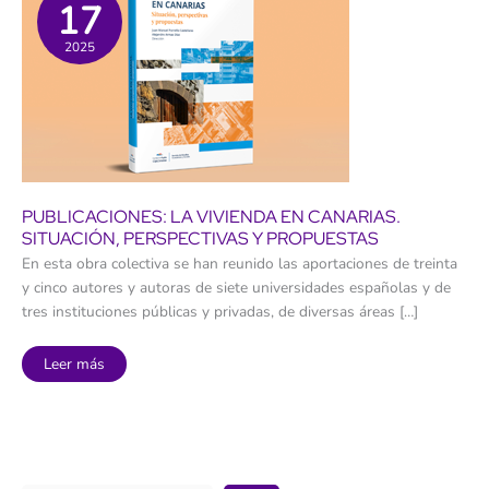
17
2025
PUBLICACIONES: LA VIVIENDA EN CANARIAS.
SITUACIÓN, PERSPECTIVAS Y PROPUESTAS
En esta obra colectiva se han reunido las aportaciones de treinta
y cinco autores y autoras de siete universidades españolas y de
tres instituciones públicas y privadas, de diversas áreas […]
Publicaciones:
Leer más
La
Vivienda
en
Canarias.
Situación,
perspectivas
y
propuestas