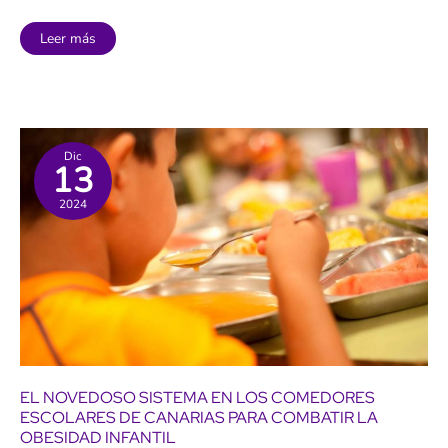
La
Leer más
preocupante
obesidad
ya
afecta
en
Canarias
a
uno
de
Dic
13
cada
cinco
niños
2024
EL NOVEDOSO SISTEMA EN LOS COMEDORES
ESCOLARES DE CANARIAS PARA COMBATIR LA
OBESIDAD INFANTIL