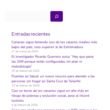
y
80
millones
para
Buscar
luchar
contra
la
pobreza
Entradas recientes
Canarias sigue teniendo uno de los salarios medios más
bajos del país, solo superior al de Extremadura
17 de marzo de 2026
El investigador Ricardo Guerrero avisa: “Hay que parar
las ZAR porque están configuradas sin plan ni
metodología”
19 de febrero de 2026
Puentes en Salud: un nuevo recurso para atender a las
personas sin hogar en Santa Cruz de Tenerife
13 de febrero de 2026
Casi un tercio de los canarios sigue un año más en
riesgo de pobreza y exclusión social, pese al récord
turístico
5 de febrero de 2026