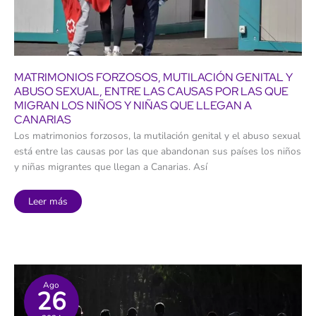
MATRIMONIOS FORZOSOS, MUTILACIÓN GENITAL Y
ABUSO SEXUAL, ENTRE LAS CAUSAS POR LAS QUE
MIGRAN LOS NIÑOS Y NIÑAS QUE LLEGAN A
CANARIAS
Los matrimonios forzosos, la mutilación genital y el abuso sexual
está entre las causas por las que abandonan sus países los niños
y niñas migrantes que llegan a Canarias. Así
Matrimonios
Leer más
forzosos,
mutilación
genital
y
abuso
sexual,
entre
las
causas
Ago
26
por
las
que