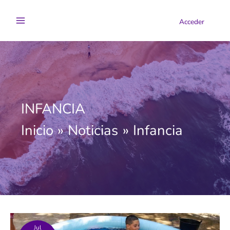
Ir
al
Acceder
contenido
INFANCIA
Inicio
Noticias
Infancia
Jul