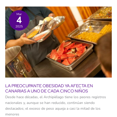
familias
que
no
se
Mar
4
pueden
permitir
unas
2025
vacaciones
LA PREOCUPANTE OBESIDAD YA AFECTA EN
CANARIAS A UNO DE CADA CINCO NIÑOS
Desde hace décadas, el Archipiélago tiene los peores registros
nacionales y, aunque se han reducido, continúan siendo
destacados; el exceso de peso aqueja a casi la mitad de los
menores