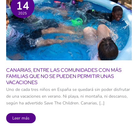
14
2025
CANARIAS, ENTRE LAS COMUNIDADES CON MÁS
FAMILIAS QUE NO SE PUEDEN PERMITIR UNAS
VACACIONES
Uno de cada tres niños en España se quedará sin poder disfrutar
de una vacaciones en verano. Ni playa, ni montaña, ni descanso,
según ha advertido Save The Children. Canarias, […]
Canarias,
Leer más
entre
las
comunidades
con
más