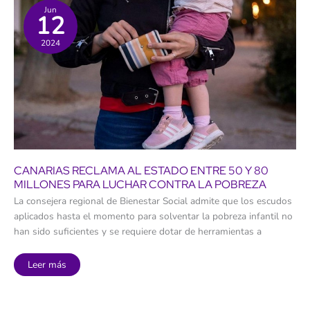
ONG
Jun
12
con
los
menores
2024
migrantes
en
Canarias
CANARIAS RECLAMA AL ESTADO ENTRE 50 Y 80
MILLONES PARA LUCHAR CONTRA LA POBREZA
La consejera regional de Bienestar Social admite que los escudos
aplicados hasta el momento para solventar la pobreza infantil no
han sido suficientes y se requiere dotar de herramientas a
Canarias
Leer más
reclama
al
Estado
entre
50