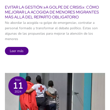
EVITAR LA GESTIÓN »A GOLPE DE CRISIS»: CÓMO
MEJORAR LA ACOGIDA DE MENORES MIGRANTES
MÁS ALLÁ DEL REPARTO OBLIGATORIO
No abordar la acogida »a golpe de emergencia», contratar a
personal formado y transformar el debate político. Estas son
algunas de las propuestas para mejorar la atención de los
menores
Evitar
Leer más
la
gestión
»a
golpe
de
crisis»:
cómo
mejorar
la
Nov
11
acogida
de
menores
2024
migrantes
más
allá
del
reparto
obligatorio