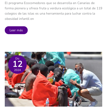
El programa Ecocomedores que se desarrolla en Canarias de
forma pionera y ofrece fruta y verdura ecológica a un total de 119
colegios de las islas es una herramienta para luchar contra la
obesidad infantil en
El
Leer más
novedoso
sistema
en
los
comedores
escolares
de
Canarias
para
Dic
12
combatir
la
obesidad
2024
infantil