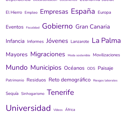
España
Empresas
El Hierro
Europa
Empleo
Gobierno
Gran Canaria
Eventos
Fiscalidad
La Palma
Jóvenes
Infancia
Informes
Lanzarote
Migraciones
Mayores
Movilizaciones
Moda sostenible
Mundo
Municipios
Océanos
Paisaje
ODS
Reto demográfico
Residuos
Patrimonio
Riesgos laborales
Tenerife
Sequía
Sinhogarismo
Universidad
África
Vídeos