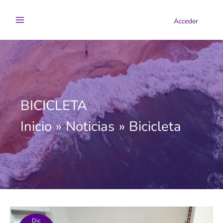
Ir
al
Acceder
contenido
BICICLETA
Inicio
Noticias
Bicicleta
Dic