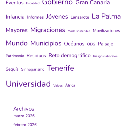
Gobierno
Gran Canaria
Eventos
Fiscalidad
La Palma
Jóvenes
Infancia
Informes
Lanzarote
Migraciones
Mayores
Movilizaciones
Moda sostenible
Mundo
Municipios
Océanos
Paisaje
ODS
Reto demográfico
Residuos
Patrimonio
Riesgos laborales
Tenerife
Sequía
Sinhogarismo
Universidad
África
Vídeos
Archivos
marzo 2026
febrero 2026