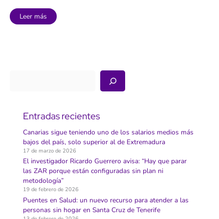
Un
Leer más
municipio
canario
adquiere
como
‘vehículos
oficiales’
tres
bicicletas
eléctricas
Buscar
Entradas recientes
Canarias sigue teniendo uno de los salarios medios más
bajos del país, solo superior al de Extremadura
17 de marzo de 2026
El investigador Ricardo Guerrero avisa: “Hay que parar
las ZAR porque están configuradas sin plan ni
metodología”
19 de febrero de 2026
Puentes en Salud: un nuevo recurso para atender a las
personas sin hogar en Santa Cruz de Tenerife
13 de febrero de 2026