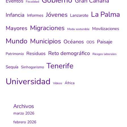
Gran Canaria
Eventos
Fiscalidad
La Palma
Jóvenes
Infancia
Informes
Lanzarote
Migraciones
Mayores
Movilizaciones
Moda sostenible
Mundo
Municipios
Océanos
Paisaje
ODS
Reto demográfico
Residuos
Patrimonio
Riesgos laborales
Tenerife
Sequía
Sinhogarismo
Universidad
África
Vídeos
Archivos
marzo 2026
febrero 2026