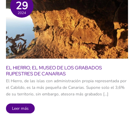
29
2024
EL HIERRO, EL MUSEO DE LOS GRABADOS
RUPESTRES DE CANARIAS
El Hierro, de las islas con administración propia representada por
el Cabildo, es la más pequeña de Canarias. Supone solo el 3,6%
de su territorio, sin embargo, atesora más grabados […]
El
Leer más
Hierro,
el
museo
de
los
grabados