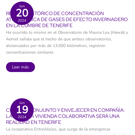
con
Cáritas
Jun
20
RÉCORD HISTÓRICO DE CONCENTRACIÓN
ATMOSFÉRICA DE GASES DE EFECTO INVERNADERO
2024
EN LA CUMBRE DE TENERIFE
Ha ocurrido lo mismo en el Observatorio de Mauna Loa (Hawái) y
Aemet señala que el hecho de que ambos observatorios,
distanciados por más de 13.000 kilómetros, registren
concentraciones similares
Récord
Leer más
histórico
de
concentración
atmosférica
de
gases
de
efecto
invernadero
Jun
19
en
CRIAR EN CONJUNTO Y ENVEJECER EN COMPAÑÍA:
la
cumbre
LA PRIMERA VIVIENDA COLABORATIVA SERÁ UNA
2024
de
REALIDAD EN TENERIFE
Tenerife
La cooperativa EntreAlisios, que surge de la emergencia