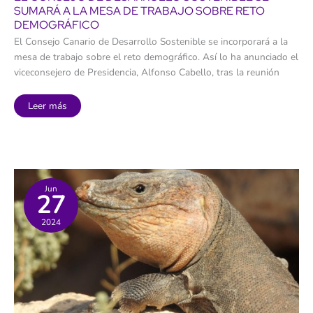
SUMARÁ A LA MESA DE TRABAJO SOBRE RETO
DEMOGRÁFICO
El Consejo Canario de Desarrollo Sostenible se incorporará a la
mesa de trabajo sobre el reto demográfico. Así lo ha anunciado el
viceconsejero de Presidencia, Alfonso Cabello, tras la reunión
El
Leer más
Consejo
de
Desarrollo
Sostenible
se
sumará
a
la
mesa
Jun
27
de
trabajo
sobre
2024
reto
demográfico