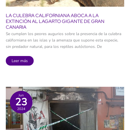
LA CULEBRA CALIFORNIANA ABOCA A LA
EXTINCIÓN AL LAGARTO GIGANTE DE GRAN
CANARIA
Se cumplen los peores augurios sobre la presencia de la culebra
californiana en las islas y la amenaza que supone esta especie,
sin predador natural, para los reptiles autóctonos. De
La
Leer más
culebra
californiana
aboca
a
la
extinción
al
lagarto
gigante
Jun
23
de
Gran
Canaria
2024