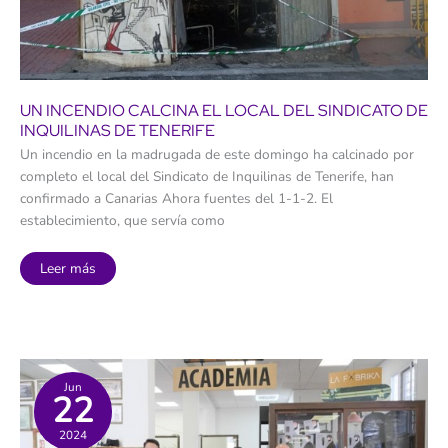
UN INCENDIO CALCINA EL LOCAL DEL SINDICATO DE
INQUILINAS DE TENERIFE
Un incendio en la madrugada de este domingo ha calcinado por
completo el local del Sindicato de Inquilinas de Tenerife, han
confirmado a Canarias Ahora fuentes del 1-1-2. El
establecimiento, que servía como
Un
Leer más
incendio
calcina
el
local
del
Sindicato
de
Inquilinas
de
Jun
22
Tenerife
2024