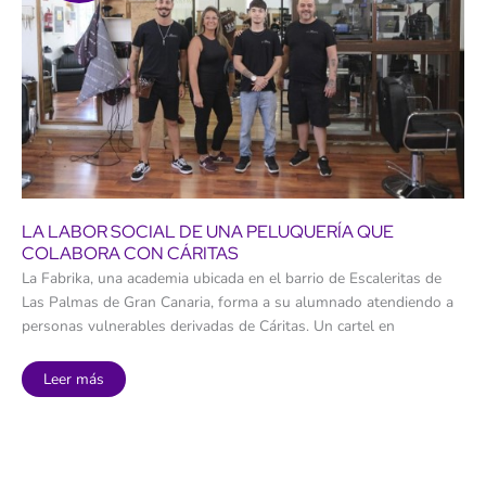
LA LABOR SOCIAL DE UNA PELUQUERÍA QUE
COLABORA CON CÁRITAS
La Fabrika, una academia ubicada en el barrio de Escaleritas de
Las Palmas de Gran Canaria, forma a su alumnado atendiendo a
personas vulnerables derivadas de Cáritas. Un cartel en
La
Leer más
labor
social
de
una
peluquería
que
colabora