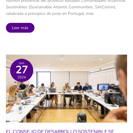
reunión presencial del proyecto europeo Comunidades Atlánticas
Sostenibles (Suistainable Atlantic Communities, SAtComm),
celebrada a principios de junio en Portugal, más
La
Leer más
ULL
avanza
hacia
la
creación
de
su
comunidad
energética
Jun
27
dentro
del
proyecto
2024
europeo
SAtComm
EL CONSEJO DE DESARROLLO SOSTENIBLE SE