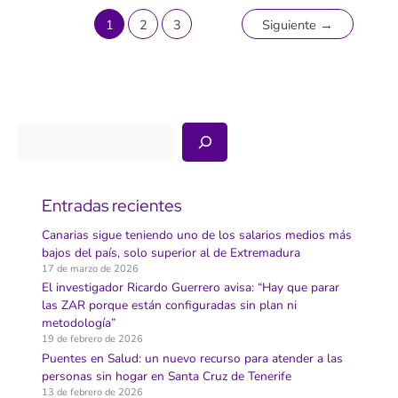
“Isla
de
las
1
2
3
Siguiente
→
Estrellas”
en
su
festival
de
2025,
apostando
por
su
Buscar
recuperación
Entradas recientes
Canarias sigue teniendo uno de los salarios medios más
bajos del país, solo superior al de Extremadura
17 de marzo de 2026
El investigador Ricardo Guerrero avisa: “Hay que parar
las ZAR porque están configuradas sin plan ni
metodología”
19 de febrero de 2026
Puentes en Salud: un nuevo recurso para atender a las
personas sin hogar en Santa Cruz de Tenerife
13 de febrero de 2026