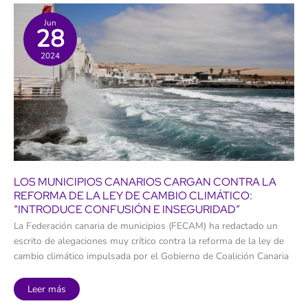
rupestres
de
Canarias
Jun
28
2024
LOS MUNICIPIOS CANARIOS CARGAN CONTRA LA
REFORMA DE LA LEY DE CAMBIO CLIMÁTICO:
“INTRODUCE CONFUSIÓN E INSEGURIDAD”
La Federación canaria de municipios (FECAM) ha redactado un
escrito de alegaciones muy crítico contra la reforma de la ley de
cambio climático impulsada por el Gobierno de Coalición Canaria
Los
Leer más
municipios
canarios