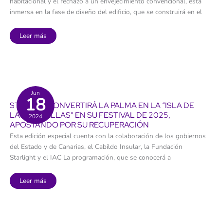
habitacional y el rechazo a un envejecimiento convencional, está
inmersa en la fase de diseño del edificio, que se construirá en el
Criar
Leer más
en
conjunto
y
envejecer
en
compañía:
la
primera
vivienda
Jun
18
colaborativa
STARMUS CONVERTIRÁ LA PALMA EN LA “ISLA DE
será
una
LAS ESTRELLAS” EN SU FESTIVAL DE 2025,
2024
realidad
APOSTANDO POR SU RECUPERACIÓN
en
Tenerife
Esta edición especial cuenta con la colaboración de los gobiernos
del Estado y de Canarias, el Cabildo Insular, la Fundación
Starlight y el IAC La programación, que se conocerá a
STARMUS
Leer más
convertirá
La
Palma
en
la