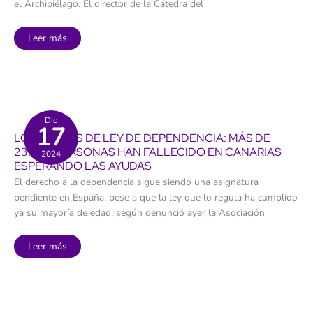
el Archipiélago. El director de la Cátedra del
“Aunque
Leer más
haya
especulación”:
Canarias
confía
en
la
RIC
para
atajar
Dic
17
la
LOS 18 AÑOS DE LEY DE DEPENDENCIA: MÁS DE
crisis
de
23.300 PERSONAS HAN FALLECIDO EN CANARIAS
2024
vivienda
ESPERANDO LAS AYUDAS
pese
a
El derecho a la dependencia sigue siendo una asignatura
los
avisos
pendiente en España, pese a que la ley que lo regula ha cumplido
del
pasado
ya su mayoría de edad, según denunció ayer la Asociación
Los
Leer más
18
años
de
ley
de
dependencia:
más