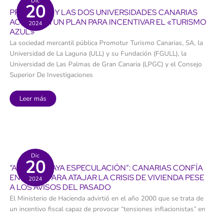
Dic
20
alta
PROMOTUR Y LAS DOS UNIVERSIDADES CANARIAS
médica
por
ACUERDAN UN PLAN PARA INCENTIVAR EL «TURISMO
2024
no
AZUL»
tener
alternativa
La sociedad mercantil pública Promotur Turismo Canarias, SA, la
de
cuidados
Universidad de La Laguna (ULL) y su Fundación (FGULL), la
Universidad de Las Palmas de Gran Canaria (LPGC) y el Consejo
Superior De Investigaciones
Promotur
Leer más
y
las
dos
universidades
canarias
acuerdan
un
plan
para
Dic
20
incentivar
“AUNQUE HAYA ESPECULACIÓN”: CANARIAS CONFÍA
el
«turismo
EN LA RIC PARA ATAJAR LA CRISIS DE VIVIENDA PESE
2024
azul»
A LOS AVISOS DEL PASADO
El Ministerio de Hacienda advirtió en el año 2000 que se trata de
un incentivo fiscal capaz de provocar “tensiones inflacionistas” en