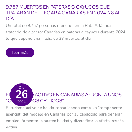
9.757 MUERTOS EN PATERAS O CAYUCOS QUE
TRATABAN DE LLEGAR A CANARIAS EN 2024: 28 AL
DÍA
Un total de 9.757 personas murieron en la Ruta Atlántica
tratando de alcanzar Canarias en pateras o cayucos durante 2024,
lo que supone una media de 28 muertes al día
9.757
Leer más
muertos
en
pateras
o
cayucos
que
trataban
de
llegar
Dic
26
a
EL TURISMO ACTIVO EN CANARIAS AFRONTA UNOS
Canarias
en
“OBSTÁCULOS CRÍTICOS”
2024
2024:
28
El turismo activo se ha ido consolidando como un “componente
al
día
esencial” del modelo en Canarias por su capacidad para generar
empleo, fomentar la sostenibilidad y diversificar la oferta, reseña
Activa