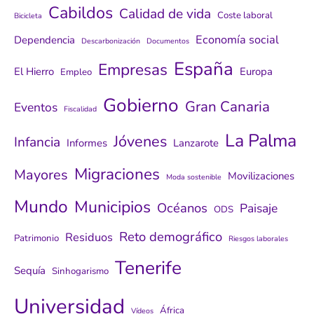
Cabildos
Calidad de vida
Coste laboral
Bicicleta
Economía social
Dependencia
Descarbonización
Documentos
España
Empresas
El Hierro
Europa
Empleo
Gobierno
Gran Canaria
Eventos
Fiscalidad
La Palma
Jóvenes
Infancia
Informes
Lanzarote
Migraciones
Mayores
Movilizaciones
Moda sostenible
Mundo
Municipios
Océanos
Paisaje
ODS
Reto demográfico
Residuos
Patrimonio
Riesgos laborales
Tenerife
Sequía
Sinhogarismo
Universidad
África
Vídeos