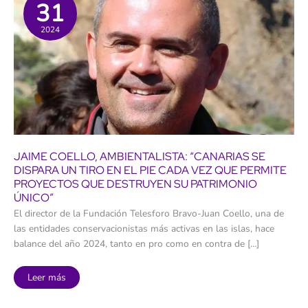
31
2024
JAIME COELLO, AMBIENTALISTA: “CANARIAS SE
DISPARA UN TIRO EN EL PIE CADA VEZ QUE PERMITE
PROYECTOS QUE DESTRUYEN SU PATRIMONIO
ÚNICO”
El director de la Fundación Telesforo Bravo-Juan Coello, una de
las entidades conservacionistas más activas en las islas, hace
balance del año 2024, tanto en pro como en contra de […]
Jaime
Leer más
Coello,
ambientalista:
“Canarias