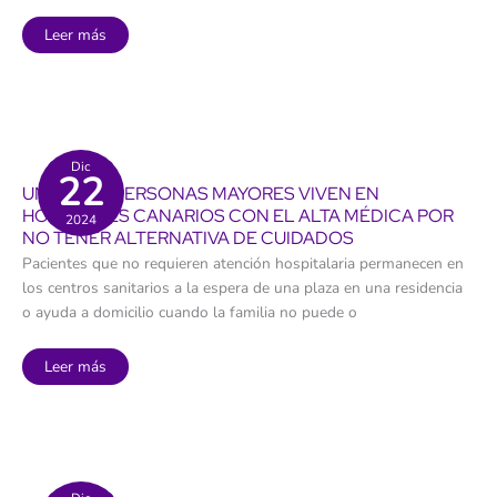
El
Leer más
turismo
activo
en
Canarias
afronta
unos
“obstáculos
críticos”
Dic
22
UNAS 600 PERSONAS MAYORES VIVEN EN
HOSPITALES CANARIOS CON EL ALTA MÉDICA POR
2024
NO TENER ALTERNATIVA DE CUIDADOS
Pacientes que no requieren atención hospitalaria permanecen en
los centros sanitarios a la espera de una plaza en una residencia
o ayuda a domicilio cuando la familia no puede o
Unas
Leer más
600
personas
mayores
viven
en
hospitales
canarios
con
el