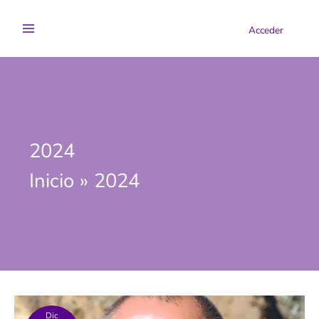
Ir
al
Acceder
contenido
2024
Inicio
2024
Dic