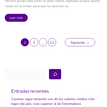
Herrera acude cada lunes al taller Raíces Digitales porque quiere
«estar en la onda», para que los jóvenes no
Talleres
Leer más
para
‘estar
en
la
onda’:
los
mayores
de
1
2
…
12
Siguiente
→
La
Laguna
combaten
el
analfabetismo
digital
Buscar
Entradas recientes
Canarias sigue teniendo uno de los salarios medios más
bajos del país, solo superior al de Extremadura