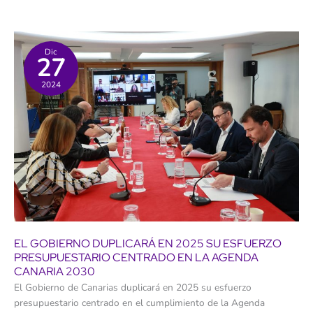
se
dispara
un
tiro
en
el
Dic
27
pie
cada
vez
2024
que
permite
proyectos
que
destruyen
su
patrimonio
único”
EL GOBIERNO DUPLICARÁ EN 2025 SU ESFUERZO
PRESUPUESTARIO CENTRADO EN LA AGENDA
CANARIA 2030
El Gobierno de Canarias duplicará en 2025 su esfuerzo
presupuestario centrado en el cumplimiento de la Agenda