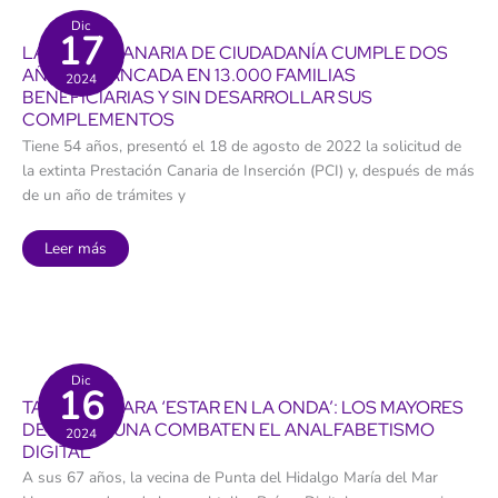
de
23.300
Dic
17
personas
LA RENTA CANARIA DE CIUDADANÍA CUMPLE DOS
han
fallecido
AÑOS ESTANCADA EN 13.000 FAMILIAS
2024
en
BENEFICIARIAS Y SIN DESARROLLAR SUS
Canarias
esperando
COMPLEMENTOS
las
ayudas
Tiene 54 años, presentó el 18 de agosto de 2022 la solicitud de
la extinta Prestación Canaria de Inserción (PCI) y, después de más
de un año de trámites y
La
Leer más
Renta
Canaria
de
Ciudadanía
cumple
dos
años
estancada
en
Dic
16
13.000
TALLERES PARA ‘ESTAR EN LA ONDA’: LOS MAYORES
familias
beneficiarias
DE LA LAGUNA COMBATEN EL ANALFABETISMO
2024
y
DIGITAL
sin
desarrollar
A sus 67 años, la vecina de Punta del Hidalgo María del Mar
sus
complementos