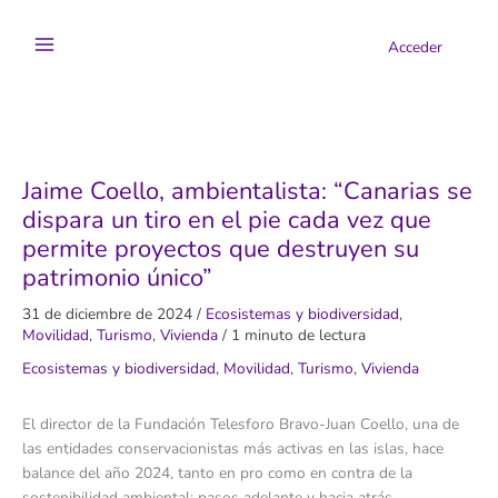
Ir
al
Acceder
contenido
Jaime Coello, ambientalista: “Canarias se
dispara un tiro en el pie cada vez que
permite proyectos que destruyen su
patrimonio único”
31 de diciembre de 2024
/
Ecosistemas y biodiversidad
,
Movilidad
,
Turismo
,
Vivienda
/
1 minuto de lectura
Ecosistemas y biodiversidad
,
Movilidad
,
Turismo
,
Vivienda
El director de la Fundación Telesforo Bravo-Juan Coello, una de
las entidades conservacionistas más activas en las islas, hace
balance del año 2024, tanto en pro como en contra de la
sostenibilidad ambiental: pasos adelante y hacia atrás.