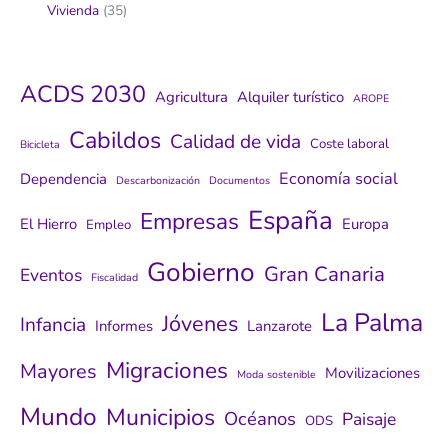
Vivienda
(35)
ACDS 2030
Agricultura
Alquiler turístico
AROPE
Cabildos
Calidad de vida
Coste laboral
Bicicleta
Economía social
Dependencia
Descarbonización
Documentos
España
Empresas
El Hierro
Europa
Empleo
Gobierno
Gran Canaria
Eventos
Fiscalidad
La Palma
Jóvenes
Infancia
Informes
Lanzarote
Migraciones
Mayores
Movilizaciones
Moda sostenible
Mundo
Municipios
Océanos
Paisaje
ODS