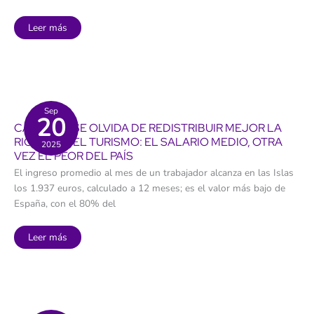
Las
Leer más
Cañadas
del
Teide:
el
SOS
del
Parque
Nacional
más
Sep
20
visitado
CANARIAS SE OLVIDA DE REDISTRIBUIR MEJOR LA
de
España
RIQUEZA DEL TURISMO: EL SALARIO MEDIO, OTRA
2025
y
VEZ EL PEOR DEL PAÍS
la
Unión
El ingreso promedio al mes de un trabajador alcanza en las Islas
Europea
los 1.937 euros, calculado a 12 meses; es el valor más bajo de
España, con el 80% del
Canarias
Leer más
se
olvida
de
redistribuir
mejor
la
riqueza
del