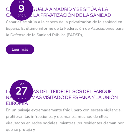
prevención
Oct
9
de
CANARIAS IGUALA A MADRID Y SE SITÚA A LA
la
salud
CABEZA DE LA PRIVATIZACIÓN DE LA SANIDAD
2025
mental”
Canarias se sitúa a la cabeza de la privatización de la sanidad en
España. El último informe de la Federación de Asociaciones para
la Defensa de la Sanidad Pública (FADSP),
Canarias
Leer más
iguala
a
Madrid
y
se
sitúa
a
la
cabeza
Sep
27
de
LAS CAÑADAS DEL TEIDE: EL SOS DEL PARQUE
la
privatización
NACIONAL MÁS VISITADO DE ESPAÑA Y LA UNIÓN
2025
de
EUROPEA
la
sanidad
En un paisaje extremadamente frágil pero con escasa vigilancia,
proliferan las infracciones y desmanes, muchos de ellos
viralizados en redes sociales, mientras los residentes claman por
que se proteja y