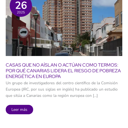
26
2025
CASAS QUE NO AÍSLAN O ACTÚAN COMO TERMOS:
POR QUÉ CANARIAS LIDERA EL RIESGO DE POBREZA
ENERGÉTICA EN EUROPA
Un grupo de investigadores del centro científico de la Comisión
Europea (JRC, por sus siglas en inglés) ha publicado un estudio
que sitúa a Canarias como la región europea con […]
Casas
Leer más
que
no
aíslan
o
actúan