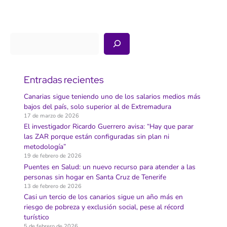
en
Tenerife,
pese
a
que
un
Buscar
estudio
lo
relegó
a
la
última
Entradas recientes
opción
Canarias sigue teniendo uno de los salarios medios más
bajos del país, solo superior al de Extremadura
17 de marzo de 2026
El investigador Ricardo Guerrero avisa: “Hay que parar
las ZAR porque están configuradas sin plan ni
metodología”
19 de febrero de 2026
Puentes en Salud: un nuevo recurso para atender a las
personas sin hogar en Santa Cruz de Tenerife
13 de febrero de 2026
Casi un tercio de los canarios sigue un año más en
riesgo de pobreza y exclusión social, pese al récord
turístico
5 de febrero de 2026