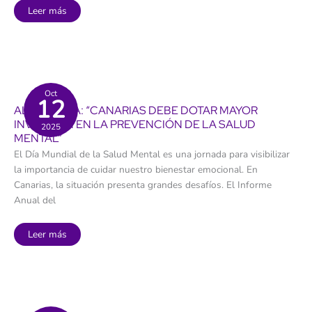
Tres
Leer más
de
cada
diez
personas
están
en
riesgo
de
pobreza
Oct
12
y
ALICIA SILVA: “CANARIAS DEBE DOTAR MAYOR
exclusión
en
INVERSIÓN EN LA PREVENCIÓN DE LA SALUD
2025
Canarias,
MENTAL”
donde
el
El Día Mundial de la Salud Mental es una jornada para visibilizar
alquiler
se
la importancia de cuidar nuestro bienestar emocional. En
ha
disparado
Canarias, la situación presenta grandes desafíos. El Informe
un
68,1%
Anual del
Alicia
Leer más
Silva:
“Canarias
debe
dotar
mayor
inversión
en
la