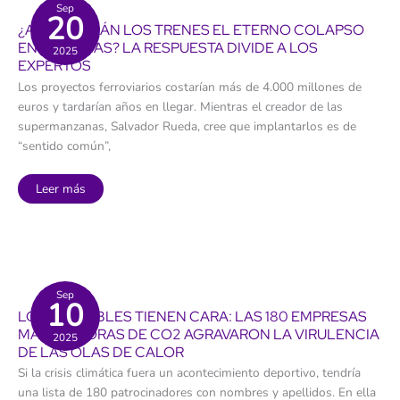
turismo:
Sep
20
el
¿ARREGLARÁN LOS TRENES EL ETERNO COLAPSO
salario
medio,
EN CANARIAS? LA RESPUESTA DIVIDE A LOS
2025
otra
EXPERTOS
vez
el
Los proyectos ferroviarios costarían más de 4.000 millones de
peor
del
euros y tardarían años en llegar. Mientras el creador de las
país
supermanzanas, Salvador Rueda, cree que implantarlos es de
“sentido común”,
¿Arreglarán
Leer más
los
trenes
el
eterno
colapso
en
Canarias?
La
respuesta
Sep
10
divide
LOS CULPABLES TIENEN CARA: LAS 180 EMPRESAS
a
los
MÁS EMISORAS DE CO2 AGRAVARON LA VIRULENCIA
2025
expertos
DE LAS OLAS DE CALOR
Si la crisis climática fuera un acontecimiento deportivo, tendría
una lista de 180 patrocinadores con nombres y apellidos. En ella