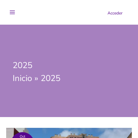
Ir
al
Acceder
contenido
2025
Inicio
2025
Oct