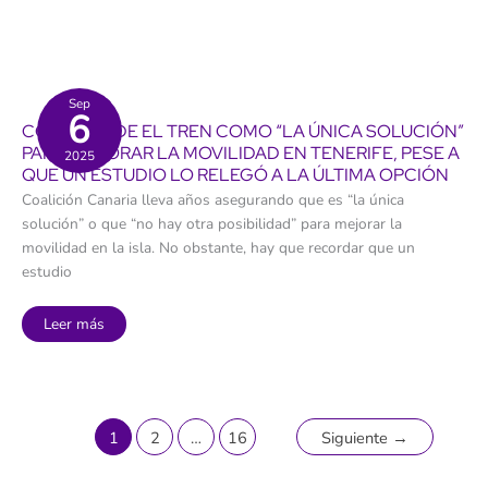
de
ser
hijo
de
universitario:
tres
de
cada
Sep
6
cuatro
CC DEFIENDE EL TREN COMO “LA ÚNICA SOLUCIÓN”
alcanzan
educación
PARA MEJORAR LA MOVILIDAD EN TENERIFE, PESE A
2025
superior,
QUE UN ESTUDIO LO RELEGÓ A LA ÚLTIMA OPCIÓN
lo
que
Coalición Canaria lleva años asegurando que es “la única
les
proporciona
solución” o que “no hay otra posibilidad” para mejorar la
mejor
salario
movilidad en la isla. No obstante, hay que recordar que un
y
salud
estudio
CC
Leer más
defiende
el
tren
como
“la
única
solución”
para
1
2
…
16
Siguiente
→
mejorar
la
movilidad