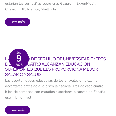
estarían las compañías petroleras Gazprom, ExxonMobil,
Chevron, BP, Aramco, Shell o la
Los
Leer más
culpables
tienen
cara:
las
180
empresas
más
emisoras
de
Sep
9
CO2
LA VENTAJA DE SER HIJO DE UNIVERSITARIO: TRES
agravaron
la
DE CADA CUATRO ALCANZAN EDUCACIÓN
2025
virulencia
SUPERIOR, LO QUE LES PROPORCIONA MEJOR
de
las
SALARIO Y SALUD
olas
de
Las oportunidades educativas de los chavales empiezan a
calor
decantarse antes de que pisen la escuela. Tres de cada cuatro
hijos de personas con estudios superiores alcanzan en España
ese mismo nivel
La
Leer más
ventaja