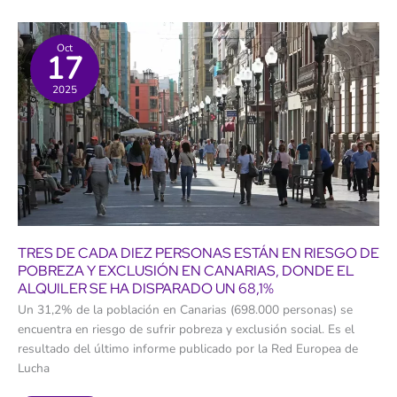
como
termos:
por
qué
Oct
17
Canarias
lidera
el
2025
riesgo
de
pobreza
energética
en
Europa
TRES DE CADA DIEZ PERSONAS ESTÁN EN RIESGO DE
POBREZA Y EXCLUSIÓN EN CANARIAS, DONDE EL
ALQUILER SE HA DISPARADO UN 68,1%
Un 31,2% de la población en Canarias (698.000 personas) se
encuentra en riesgo de sufrir pobreza y exclusión social. Es el
resultado del último informe publicado por la Red Europea de
Lucha