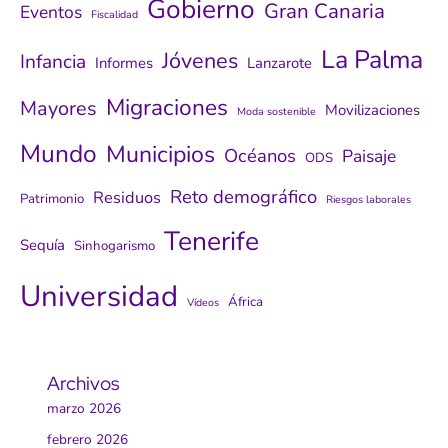
Gobierno
Gran Canaria
Eventos
Fiscalidad
La Palma
Jóvenes
Infancia
Informes
Lanzarote
Migraciones
Mayores
Movilizaciones
Moda sostenible
Mundo
Municipios
Océanos
Paisaje
ODS
Reto demográfico
Residuos
Patrimonio
Riesgos laborales
Tenerife
Sequía
Sinhogarismo
Universidad
África
Vídeos
Archivos
marzo 2026
febrero 2026