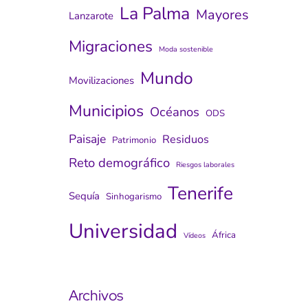
La Palma
Mayores
Lanzarote
Migraciones
Moda sostenible
Mundo
Movilizaciones
Municipios
Océanos
ODS
Paisaje
Residuos
Patrimonio
Reto demográfico
Riesgos laborales
Tenerife
Sequía
Sinhogarismo
Universidad
África
Vídeos
Archivos