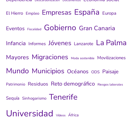
Descarbonización
Documentos
España
Empresas
El Hierro
Europa
Empleo
Gobierno
Gran Canaria
Eventos
Fiscalidad
La Palma
Jóvenes
Infancia
Informes
Lanzarote
Migraciones
Mayores
Movilizaciones
Moda sostenible
Mundo
Municipios
Océanos
Paisaje
ODS
Reto demográfico
Residuos
Patrimonio
Riesgos laborales
Tenerife
Sequía
Sinhogarismo
Universidad
África
Vídeos