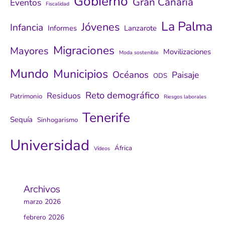
Gobierno
Gran Canaria
Eventos
Fiscalidad
La Palma
Jóvenes
Infancia
Informes
Lanzarote
Migraciones
Mayores
Movilizaciones
Moda sostenible
Mundo
Municipios
Océanos
Paisaje
ODS
Reto demográfico
Residuos
Patrimonio
Riesgos laborales
Tenerife
Sequía
Sinhogarismo
Universidad
África
Vídeos
Archivos
marzo 2026
febrero 2026