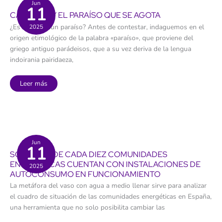
Canarias
Jun
11
espera
CANARIAS Y EL PARAÍSO QUE SE AGOTA
por
unos
¿Es Canarias un paraíso? Antes de contestar, indaguemos en el
2025
límites
que
origen etimológico de la palabra «paraíso», que proviene del
no
llegan
griego antiguo parádeisos, que a su vez deriva de la lengua
indoirania pairidaeza,
Canarias
Leer más
y
el
paraíso
que
se
agota
Jun
11
SÓLO DOS DE CADA DIEZ COMUNIDADES
ENERGÉTICAS CUENTAN CON INSTALACIONES DE
2025
AUTOCONSUMO EN FUNCIONAMIENTO
La metáfora del vaso con agua a medio llenar sirve para analizar
el cuadro de situación de las comunidades energéticas en España,
una herramienta que no solo posibilita cambiar las