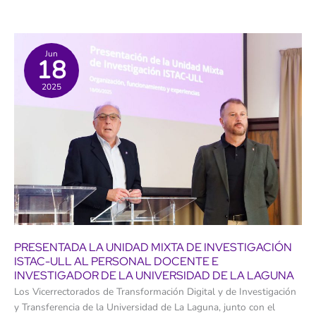
a
su
Plan
de
Movilidad
Sostenible
Jun
18
de
5.000
millones
2025
de
euros:
estas
son
las
obras
previstas
PRESENTADA LA UNIDAD MIXTA DE INVESTIGACIÓN
ISTAC-ULL AL PERSONAL DOCENTE E
INVESTIGADOR DE LA UNIVERSIDAD DE LA LAGUNA
Los Vicerrectorados de Transformación Digital y de Investigación
y Transferencia de la Universidad de La Laguna, junto con el