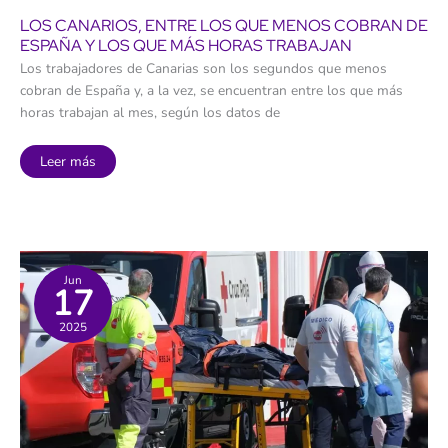
LOS CANARIOS, ENTRE LOS QUE MENOS COBRAN DE
ESPAÑA Y LOS QUE MÁS HORAS TRABAJAN
Los trabajadores de Canarias son los segundos que menos
cobran de España y, a la vez, se encuentran entre los que más
horas trabajan al mes, según los datos de
Los
Leer más
canarios,
entre
los
que
menos
cobran
de
España
y
Jun
17
los
que
más
2025
horas
trabajan