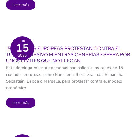
El
Leer más
aire
enferma
en
Canarias:
más
de
700
ingresos
al
Jun
15
año
15 CIUDADES EUROPEAS PROTESTAN CONTRA EL
por
contaminación
TURISMO MASIVO MIENTRAS CANARIAS ESPERA POR
2025
UNOS LÍMITES QUE NO LLEGAN
Este domingo miles de personas han salido a las calles de 15
ciudades europeas, como Barcelona, Ibiza, Granada, Bilbao, San
Sebastián, Lisboa o Marsella, para protestar contra el modelo
económico
15
Leer más
ciudades
europeas
protestan
contra
el
turismo
masivo
mientras