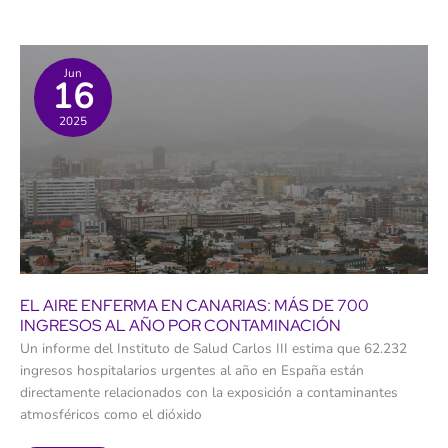
el
desarrollo
de
un
modelo
comunidad
Jun
16
energética
sostenible
a
2025
través
del
proyecto
europeo
SAtComm
EL AIRE ENFERMA EN CANARIAS: MÁS DE 700
INGRESOS AL AÑO POR CONTAMINACIÓN
Un informe del Instituto de Salud Carlos III estima que 62.232
ingresos hospitalarios urgentes al año en España están
directamente relacionados con la exposición a contaminantes
atmosféricos como el dióxido