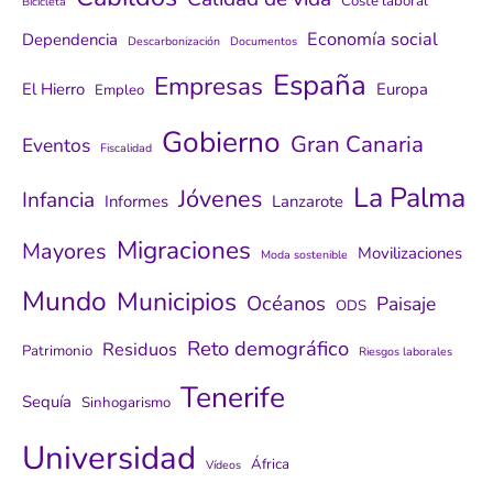
Coste laboral
Bicicleta
Economía social
Dependencia
Descarbonización
Documentos
España
Empresas
El Hierro
Europa
Empleo
Gobierno
Gran Canaria
Eventos
Fiscalidad
La Palma
Jóvenes
Infancia
Informes
Lanzarote
Migraciones
Mayores
Movilizaciones
Moda sostenible
Mundo
Municipios
Océanos
Paisaje
ODS
Reto demográfico
Residuos
Patrimonio
Riesgos laborales
Tenerife
Sequía
Sinhogarismo
Universidad
África
Vídeos