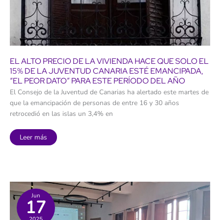
EL ALTO PRECIO DE LA VIVIENDA HACE QUE SOLO EL
15% DE LA JUVENTUD CANARIA ESTÉ EMANCIPADA,
“EL PEOR DATO” PARA ESTE PERÍODO DEL AÑO
El Consejo de la Juventud de Canarias ha alertado este martes de
que la emancipación de personas de entre 16 y 30 años
retrocedió en las islas un 3,4% en
El
Leer más
alto
precio
de
la
vivienda
hace
que
solo
el
Jun
17
15%
de
la
2025
juventud