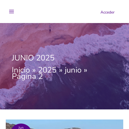
Ir
al
Acceder
contenido
JUNIO 2025
Inicio
2025
junio
Página 2
Jun