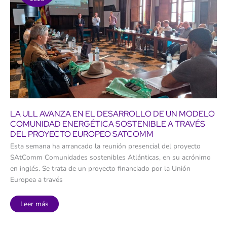
canaria
esté
emancipada,
“el
peor
dato”
para
este
período
del
año
LA ULL AVANZA EN EL DESARROLLO DE UN MODELO
COMUNIDAD ENERGÉTICA SOSTENIBLE A TRAVÉS
DEL PROYECTO EUROPEO SATCOMM
Esta semana ha arrancado la reunión presencial del proyecto
SAtComm Comunidades sostenibles Atlánticas, en su acrónimo
en inglés. Se trata de un proyecto financiado por la Unión
Europea a través
La
Leer más
ULL
avanza
en