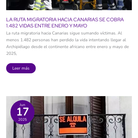
LA RUTA MIGRATORIA HACIA CANARIAS SE COBRA
1.482 VIDAS ENTRE ENERO Y MAYO
La ruta migratoria hacia Canarias sigue sumando víctimas. Al
menos 1.482 personas han perdido la vida intentando llegar al
Archipiélago desde el continente africano entre enero y mayo de
2025,
La
Leer más
ruta
migratoria
hacia
Canarias
se
cobra
1.482
vidas
entre
Jun
17
enero
y
mayo
2025