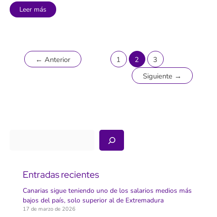
Sólo
Leer más
dos
de
cada
diez
comunidades
energéticas
cuentan
con
←
Anterior
1
2
3
instalaciones
de
Siguiente
→
autoconsumo
en
funcionamiento
Buscar
Entradas recientes
Canarias sigue teniendo uno de los salarios medios más
bajos del país, solo superior al de Extremadura
17 de marzo de 2026