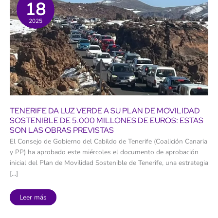
18
2025
TENERIFE DA LUZ VERDE A SU PLAN DE MOVILIDAD
SOSTENIBLE DE 5.000 MILLONES DE EUROS: ESTAS
SON LAS OBRAS PREVISTAS
El Consejo de Gobierno del Cabildo de Tenerife (Coalición Canaria
y PP) ha aprobado este miércoles el documento de aprobación
inicial del Plan de Movilidad Sostenible de Tenerife, una estrategia
[…]
Tenerife
Leer más
da
luz
verde